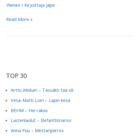
Yleinen
/ Kirjoittaja
jape
51
Read More »
Koodia
–
Puu
TOP 30
Arttu Wiskari – Tässäkö tää oli
Vesa-Matti Loiri – Lapin kesä
BEHM – Hei rakas
Lastenlaulut – Elefanttimarssi
Anna Puu – Mestaripiirros