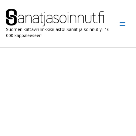
Siirry
sisältöön
Pääv
Suomen kattavin linkkikirjasto! Sanat ja soinnut yli 16
000 kappaleeseen!