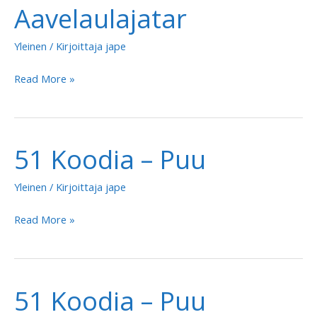
Aavelaulajatar
Yleinen
/ Kirjoittaja
jape
51
Read More »
Koodia
–
Aavelaulajatar
51 Koodia – Puu
Yleinen
/ Kirjoittaja
jape
51
Read More »
Koodia
–
Puu
51 Koodia – Puu