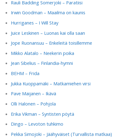
Rauli Badding Somerjoki – Paratiisi
Irwin Goodman – Maailma on kaunis
Hurriganes – I Will Stay
Juice Leskinen – Luonas kai olla saan
Jope Ruonansuu – Enkeleitä toisillemme
Mikko Alatalo – Neekerin poika
Jean Sibelius – Finlandia-hymni
BEHM – Frida
Jukka Kuoppamäki – Matkamiehen virsi
Pave Maijanen – Ikävä
Olli Halonen – Pohjola
Erika Vikman – Syntisten pöytä
Dingo – Levoton tuhkimo
Pekka Simojoki – Jäähyväiset (Turvallista matkaa)