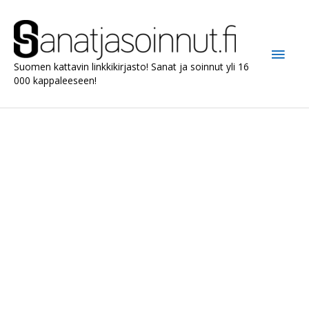
Siirry
sisältöön
Pääv
Suomen kattavin linkkikirjasto! Sanat ja soinnut yli 16
000 kappaleeseen!