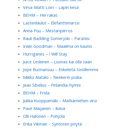
Vesa-Matti Loiri – Lapin kesä
BEHM – Hei rakas
Lastenlaulut – Elefanttimarssi
Anna Puu – Mestaripiirros
Rauli Badding Somerjoki – Paratiisi
Irwin Goodman – Maailma on kaunis
Hurriganes – I Will Stay
Juice Leskinen – Luonas kai olla saan
Jope Ruonansuu – Enkeleitä toisillemme
Mikko Alatalo – Neekerin poika
Jean Sibelius – Finlandia-hymni
BEHM – Frida
Jukka Kuoppamäki – Matkamiehen virsi
Pave Maijanen – Ikävä
Olli Halonen – Pohjola
Erika Vikman – Syntisten pöytä