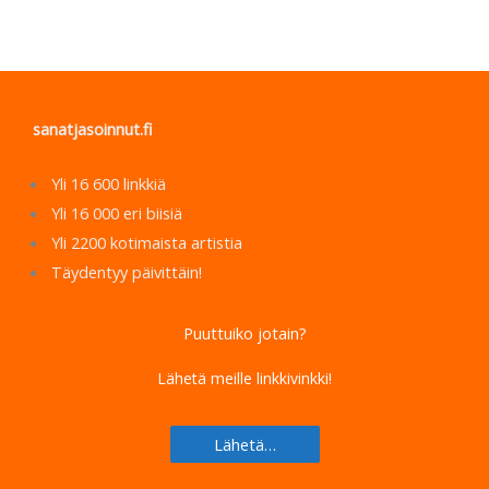
sanatjasoinnut.fi
Yli 16 600 linkkiä
Yli 16 000 eri biisiä
Yli 2200 kotimaista artistia
Täydentyy päivittäin!
Puuttuiko jotain?
Lähetä meille linkkivinkki!
Lähetä…