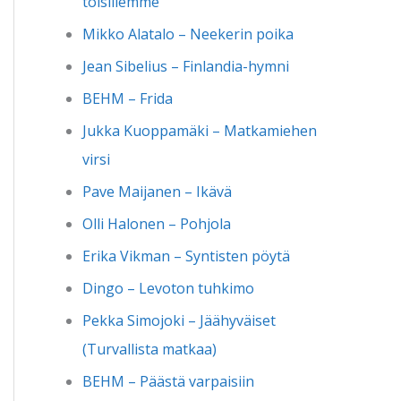
toisillemme
Mikko Alatalo – Neekerin poika
Jean Sibelius – Finlandia-hymni
BEHM – Frida
Jukka Kuoppamäki – Matkamiehen
virsi
Pave Maijanen – Ikävä
Olli Halonen – Pohjola
Erika Vikman – Syntisten pöytä
Dingo – Levoton tuhkimo
Pekka Simojoki – Jäähyväiset
(Turvallista matkaa)
BEHM – Päästä varpaisiin