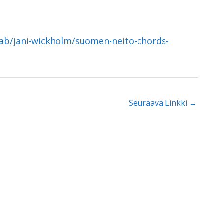
tab/jani-wickholm/suomen-neito-chords-
Seuraava Linkki
→