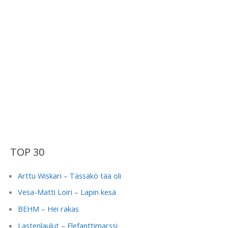
TOP 30
Arttu Wiskari – Tässäkö tää oli
Vesa-Matti Loiri – Lapin kesä
BEHM – Hei rakas
Lastenlaulut – Elefanttimarssi