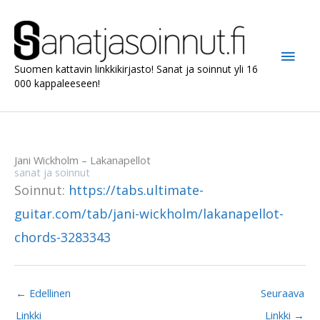
Siirry
sisältöön
Pääv
Suomen kattavin linkkikirjasto! Sanat ja soinnut yli 16
000 kappaleeseen!
Jani Wickholm – Lakanapellot
sanat ja soinnut
Soinnut:
https://tabs.ultimate-
guitar.com/tab/jani-wickholm/lakanapellot-
chords-3283343
←
Edellinen
Seuraava
Linkki
Linkki
→