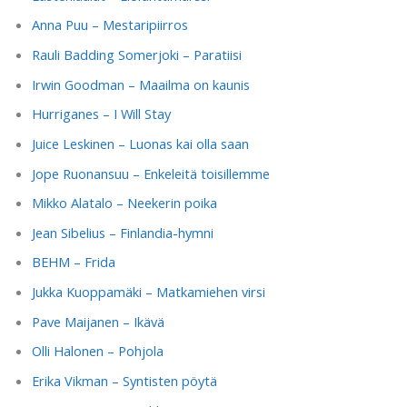
Anna Puu – Mestaripiirros
Rauli Badding Somerjoki – Paratiisi
Irwin Goodman – Maailma on kaunis
Hurriganes – I Will Stay
Juice Leskinen – Luonas kai olla saan
Jope Ruonansuu – Enkeleitä toisillemme
Mikko Alatalo – Neekerin poika
Jean Sibelius – Finlandia-hymni
BEHM – Frida
Jukka Kuoppamäki – Matkamiehen virsi
Pave Maijanen – Ikävä
Olli Halonen – Pohjola
Erika Vikman – Syntisten pöytä