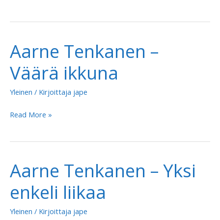
Tenkanen
–
Horoskoopissa
Aarne Tenkanen –
Leijona
Väärä ikkuna
Yleinen
/ Kirjoittaja
jape
Aarne
Read More »
Tenkanen
–
Väärä
Aarne Tenkanen – Yksi
ikkuna
enkeli liikaa
Yleinen
/ Kirjoittaja
jape