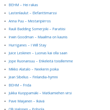
BEHM – Hei rakas
Lastenlaulut – Elefanttimarssi
Anna Puu – Mestaripiirros
Rauli Badding Somerjoki – Paratiisi
Irwin Goodman – Maailma on kaunis
Hurriganes – I Will Stay
Juice Leskinen – Luonas kai olla saan
Jope Ruonansuu – Enkeleitä toisillemme
Mikko Alatalo – Neekerin poika
Jean Sibelius – Finlandia-hymni
BEHM – Frida
Jukka Kuoppamäki – Matkamiehen virsi
Pave Maijanen – Ikävä
Olli Halonen – Pohjola