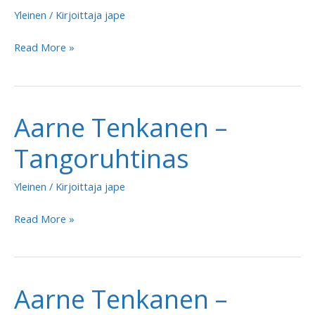
Yleinen
/ Kirjoittaja
jape
Aarne
Read More »
Tenkanen
–
Taksilla
Aarne Tenkanen –
Tallinnasta
Tangoruhtinas
Yleinen
/ Kirjoittaja
jape
Aarne
Read More »
Tenkanen
–
Tangoruhtinas
Aarne Tenkanen –