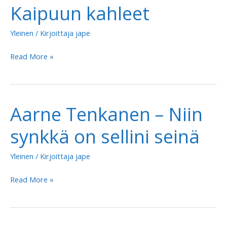
Kaipuun kahleet
Yleinen
/ Kirjoittaja
jape
Aarne
Read More »
Tenkanen
–
Kaipuun
Aarne Tenkanen – Niin
kahleet
synkkä on sellini seinä
Yleinen
/ Kirjoittaja
jape
Aarne
Read More »
Tenkanen
–
Niin