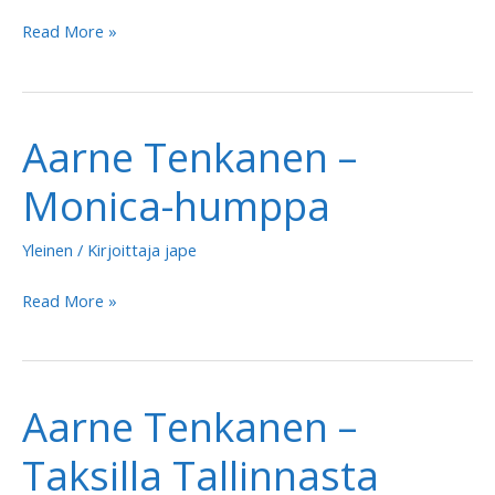
Aarne
Read More »
Tenkanen
–
Yksi
Aarne Tenkanen –
enkeli
liikaa
Monica-humppa
Yleinen
/ Kirjoittaja
jape
Aarne
Read More »
Tenkanen
–
Monica-
Aarne Tenkanen –
humppa
Taksilla Tallinnasta