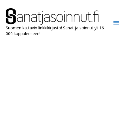
Siirry
sisältöön
Pääv
Suomen kattavin linkkikirjasto! Sanat ja soinnut yli 16
000 kappaleeseen!