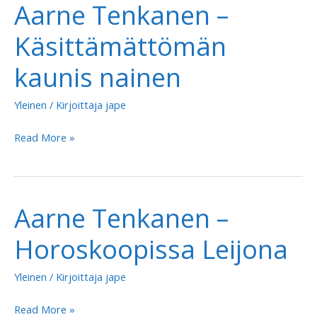
Aarne Tenkanen –
synkkä
on
Käsittämättömän
sellini
kaunis nainen
seinä
Yleinen
/ Kirjoittaja
jape
Aarne
Read More »
Tenkanen
–
Käsittämättömän
Aarne Tenkanen –
kaunis
nainen
Horoskoopissa Leijona
Yleinen
/ Kirjoittaja
jape
Aarne
Read More »