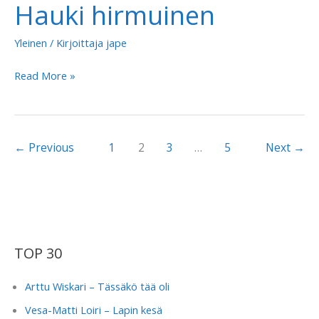
Hauki hirmuinen
Yleinen
/ Kirjoittaja
jape
Aarne
Read More »
Tenkanen
–
Hauki
←
Previous
1
2
3
…
5
Next
→
hirmuinen
TOP 30
Arttu Wiskari – Tässäkö tää oli
Vesa-Matti Loiri – Lapin kesä