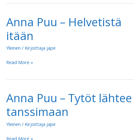
–
Rikkisuudeltu
Anna Puu – Helvetistä
itään
Yleinen
/ Kirjoittaja
jape
Anna
Read More »
Puu
–
Helvetistä
Anna Puu – Tytöt lähtee
itään
tanssimaan
Yleinen
/ Kirjoittaja
jape
Anna
Read More »