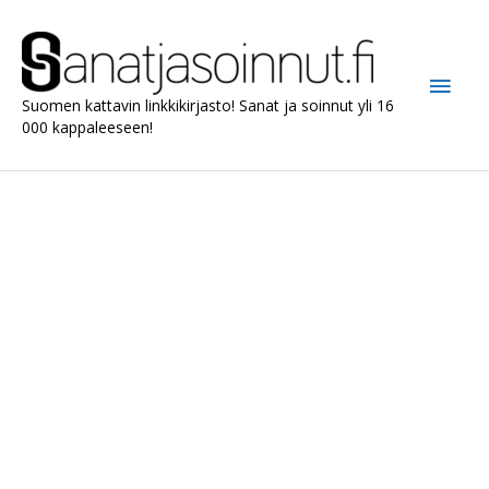
Siirry
sisältöön
Pääv
Suomen kattavin linkkikirjasto! Sanat ja soinnut yli 16
000 kappaleeseen!