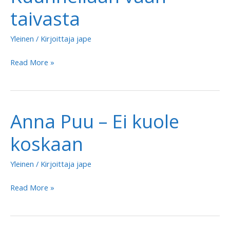
taivasta
Yleinen
/ Kirjoittaja
jape
Anna
Read More »
Puu
–
Kuunnellaan
Anna Puu – Ei kuole
vaan
taivasta
koskaan
Yleinen
/ Kirjoittaja
jape
Anna
Read More »
Puu
–
Ei