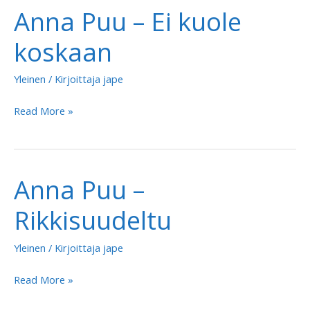
Anna Puu – Ei kuole
kuole
koskaan
koskaan
Yleinen
/ Kirjoittaja
jape
Anna
Read More »
Puu
–
Ei
Anna Puu –
kuole
koskaan
Rikkisuudeltu
Yleinen
/ Kirjoittaja
jape
Anna
Read More »
Puu