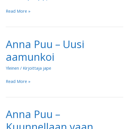
Mikko
Pohjola
Anna
Read More »
&
Puu
Pyhimys
–
&
Pieni
Anna Puu – Uusi
Vilma
ja
Alina
hento
aamunkoi
–
ote
Viidestoista
Yleinen
/ Kirjoittaja
jape
yö
Anna
Read More »
Puu
–
Uusi
Anna Puu –
aamunkoi
Kuunnellaan vaan