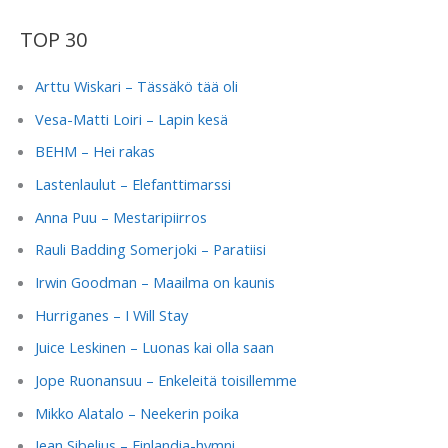
TOP 30
Arttu Wiskari – Tässäkö tää oli
Vesa-Matti Loiri – Lapin kesä
BEHM – Hei rakas
Lastenlaulut – Elefanttimarssi
Anna Puu – Mestaripiirros
Rauli Badding Somerjoki – Paratiisi
Irwin Goodman – Maailma on kaunis
Hurriganes – I Will Stay
Juice Leskinen – Luonas kai olla saan
Jope Ruonansuu – Enkeleitä toisillemme
Mikko Alatalo – Neekerin poika
Jean Sibelius – Finlandia-hymni