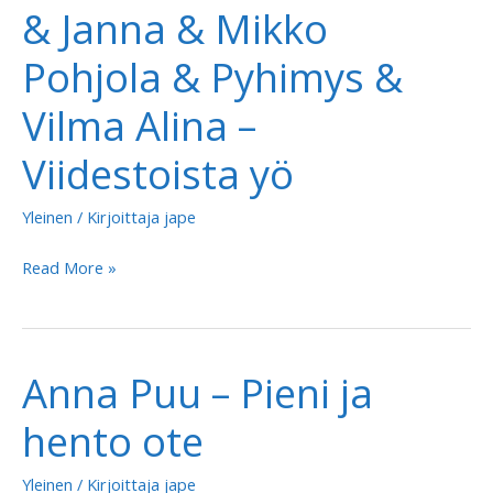
& Janna & Mikko
Pohjola & Pyhimys &
Vilma Alina –
Viidestoista yö
Yleinen
/ Kirjoittaja
jape
Anna
Read More »
Puu
&
Anssi
Anna Puu – Pieni ja
Kela
&
hento ote
Janna
&
Yleinen
/ Kirjoittaja
jape