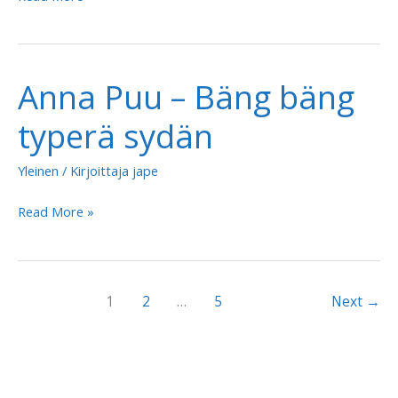
Puu
–
Tytöt
Anna Puu – Bäng bäng
lähtee
tanssimaan
typerä sydän
Yleinen
/ Kirjoittaja
jape
Anna
Read More »
Puu
–
Bäng
1
2
…
5
Next
→
bäng
typerä
sydän