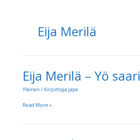
Eija Merilä
Eija Merilä – Yö saar
Yleinen
/ Kirjoittaja
jape
Eija
Read More »
Merilä
–
Yö