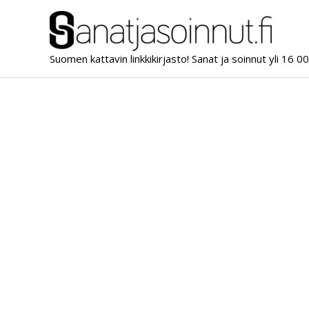
Siirry
sisältöön
Suomen kattavin linkkikirjasto! Sanat ja soinnut yli 16 