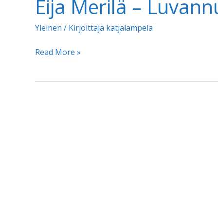
Eija Merilä – Luvan
saaristossa
Yleinen
/ Kirjoittaja
katjalampela
Eija
Read More »
Merilä
–
Luvannut
en
ruusutarhaa