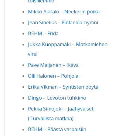
toisillemme
Mikko Alatalo – Neekerin poika
Jean Sibelius – Finlandia-hymni
BEHM – Frida
Jukka Kuoppamäki – Matkamiehen
virsi
Pave Maijanen – Ikävä
Olli Halonen – Pohjola
Erika Vikman – Syntisten pöytä
Dingo – Levoton tuhkimo
Pekka Simojoki – Jäähyväiset
(Turvallista matkaa)
BEHM – Päästä varpaisiin