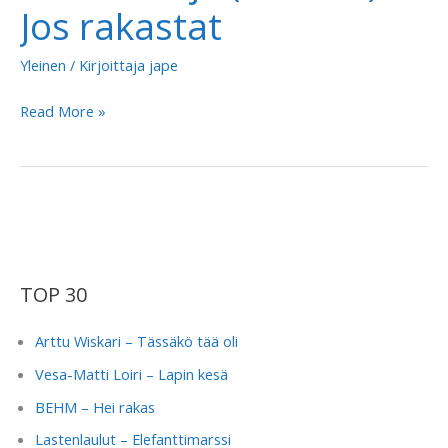
Jos rakastat
Yleinen
/ Kirjoittaja
jape
Elli
Read More »
Vallinoja
(&
Chike)
–
Jos
rakastat
TOP 30
Arttu Wiskari – Tässäkö tää oli
Vesa-Matti Loiri – Lapin kesä
BEHM – Hei rakas
Lastenlaulut – Elefanttimarssi