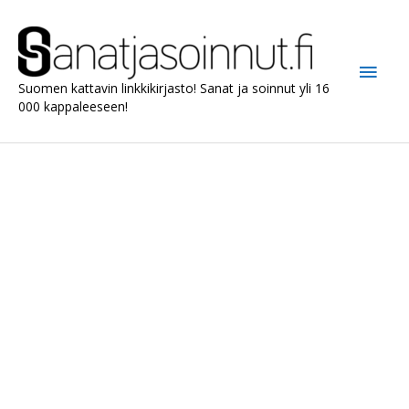
Siirry
sisältöön
Pääv
Suomen kattavin linkkikirjasto! Sanat ja soinnut yli 16
000 kappaleeseen!