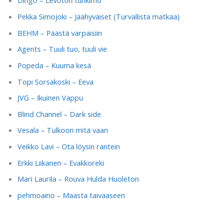
Dingo – Levoton tuhkimo
Pekka Simojoki – Jäähyväiset (Turvallista matkaa)
BEHM – Päästä varpaisiin
Agents – Tuuli tuo, tuuli vie
Popeda – Kuuma kesä
Topi Sorsakoski – Eeva
JVG – Ikuinen Vappu
Blind Channel – Dark side
Vesala – Tulkoon mitä vaan
Veikko Lavi – Ota löysin rantein
Erkki Liikanen – Evakkoreki
Mari Laurila – Rouva Hulda Huoleton
pehmoaino – Maasta taivaaseen