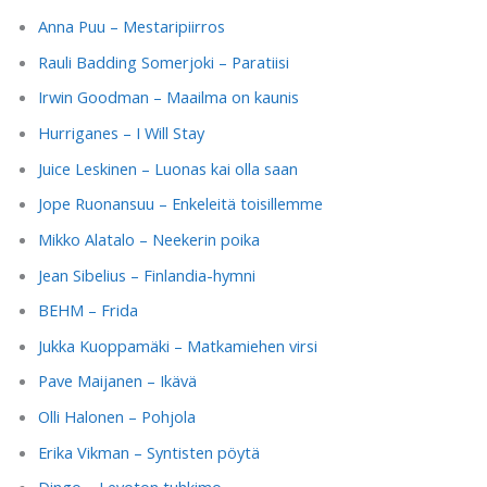
Anna Puu – Mestaripiirros
Rauli Badding Somerjoki – Paratiisi
Irwin Goodman – Maailma on kaunis
Hurriganes – I Will Stay
Juice Leskinen – Luonas kai olla saan
Jope Ruonansuu – Enkeleitä toisillemme
Mikko Alatalo – Neekerin poika
Jean Sibelius – Finlandia-hymni
BEHM – Frida
Jukka Kuoppamäki – Matkamiehen virsi
Pave Maijanen – Ikävä
Olli Halonen – Pohjola
Erika Vikman – Syntisten pöytä