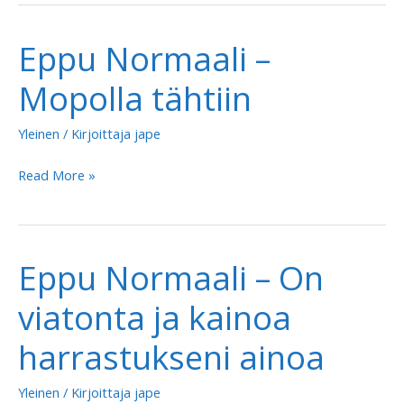
–
Pidetään
Eppu Normaali –
ikävää
Mopolla tähtiin
Yleinen
/ Kirjoittaja
jape
Eppu
Read More »
Normaali
–
Mopolla
Eppu Normaali – On
tähtiin
viatonta ja kainoa
harrastukseni ainoa
Yleinen
/ Kirjoittaja
jape