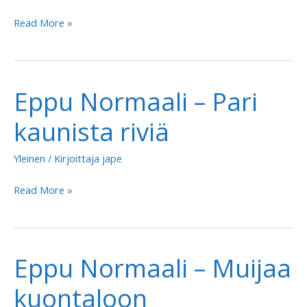
Eppu
Read More »
Normaali
–
On
Eppu Normaali – Pari
viatonta
ja
kaunista riviä
kainoa
harrastukseni
Yleinen
/ Kirjoittaja
jape
ainoa
Eppu
Read More »
Normaali
–
Pari
Eppu Normaali – Muijaa
kaunista
riviä
kuontaloon