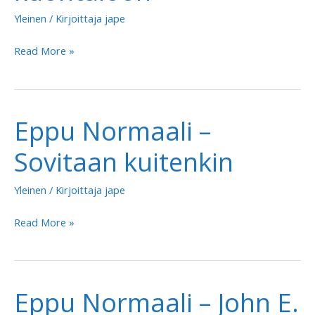
Yleinen
/ Kirjoittaja
jape
Eppu
Read More »
Normaali
–
Muijaa
Eppu Normaali –
kuontaloon
Sovitaan kuitenkin
Yleinen
/ Kirjoittaja
jape
Eppu
Read More »
Normaali
–
Sovitaan
Eppu Normaali – John E.
kuitenkin