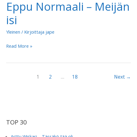
Eppu Normaali – Meijän
eilen
isi
Yleinen
/ Kirjoittaja
jape
Eppu
Read More »
Normaali
–
Meijän
1
2
…
18
Next
→
isi
TOP 30
Arttu Wiskari – Tässäkö tää oli