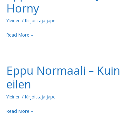
Horny
Yleinen
/ Kirjoittaja
jape
Eppu
Read More »
Normaali
–
John
Eppu Normaali – Kuin
E.
Horny
eilen
Yleinen
/ Kirjoittaja
jape
Eppu
Read More »
Normaali
–
Kuin