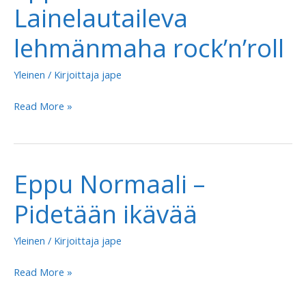
Lainelautaileva
lehmänmaha rock’n’roll
Yleinen
/ Kirjoittaja
jape
Eppu
Read More »
Normaali
–
Lainelautaileva
Eppu Normaali –
lehmänmaha
rock’n’roll
Pidetään ikävää
Yleinen
/ Kirjoittaja
jape
Eppu
Read More »
Normaali