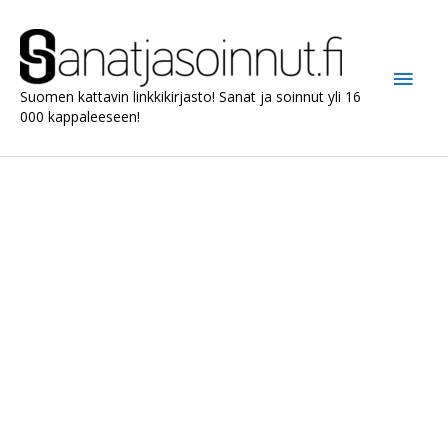
Siirry
sisältöön
Pääv
Suomen kattavin linkkikirjasto! Sanat ja soinnut yli 16
000 kappaleeseen!