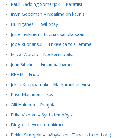
Rauli Badding Somerjoki – Paratiisi
Irwin Goodman – Maailma on kaunis
Hurriganes – I Will Stay
Juice Leskinen – Luonas kai olla saan
Jope Ruonansuu – Enkeleitä toisillemme
Mikko Alatalo – Neekerin poika
Jean Sibelius – Finlandia-hymni
BEHM – Frida
Jukka Kuoppamäki – Matkamiehen virsi
Pave Maijanen – Ikävä
Olli Halonen – Pohjola
Erika Vikman – Syntisten pöytä
Dingo – Levoton tuhkimo
Pekka Simojoki – Jäähyväiset (Turvallista matkaa)