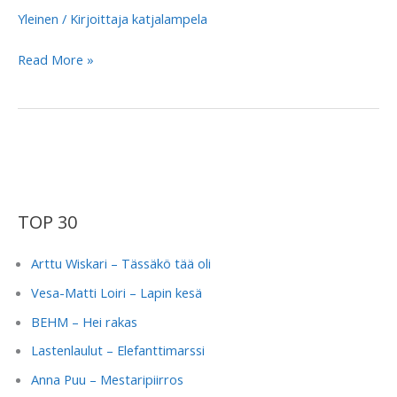
Yleinen
/ Kirjoittaja
katjalampela
Frida
Read More »
&
Bo
–
TOP 30
Arttu Wiskari – Tässäkö tää oli
Vesa-Matti Loiri – Lapin kesä
BEHM – Hei rakas
Lastenlaulut – Elefanttimarssi
Anna Puu – Mestaripiirros