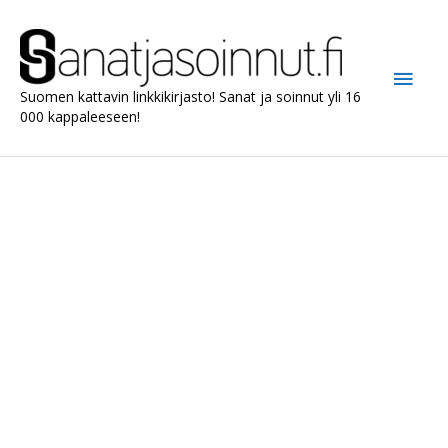
Siirry
sisältöön
Pääv
Suomen kattavin linkkikirjasto! Sanat ja soinnut yli 16
000 kappaleeseen!