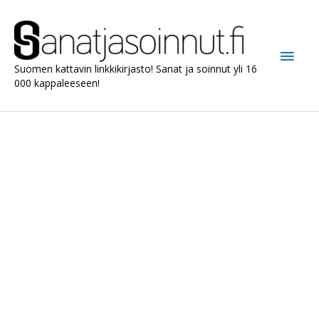
Siirry
sisältöön
Pääv
Suomen kattavin linkkikirjasto! Sanat ja soinnut yli 16
000 kappaleeseen!