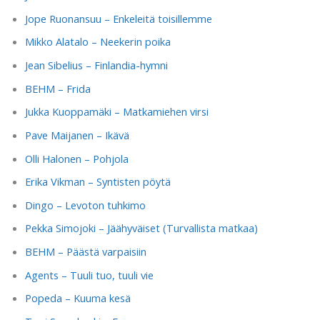
Jope Ruonansuu – Enkeleitä toisillemme
Mikko Alatalo – Neekerin poika
Jean Sibelius – Finlandia-hymni
BEHM – Frida
Jukka Kuoppamäki – Matkamiehen virsi
Pave Maijanen – Ikävä
Olli Halonen – Pohjola
Erika Vikman – Syntisten pöytä
Dingo – Levoton tuhkimo
Pekka Simojoki – Jäähyväiset (Turvallista matkaa)
BEHM – Päästä varpaisiin
Agents – Tuuli tuo, tuuli vie
Popeda – Kuuma kesä