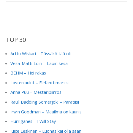
&
Co.
–
Yöt
kaduilla
TOP 30
Arttu Wiskari – Tässäkö tää oli
Vesa-Matti Loiri – Lapin kesä
BEHM – Hei rakas
Lastenlaulut – Elefanttimarssi
Anna Puu – Mestaripiirros
Rauli Badding Somerjoki – Paratiisi
Irwin Goodman – Maailma on kaunis
Hurriganes – I Will Stay
Juice Leskinen – Luonas kai olla saan