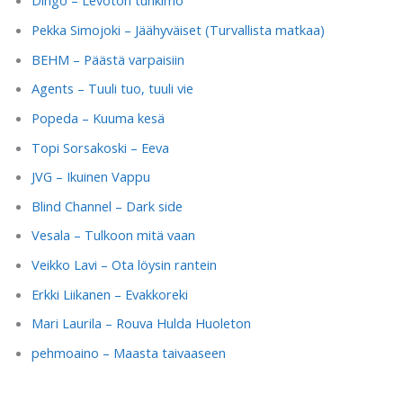
Dingo – Levoton tuhkimo
Pekka Simojoki – Jäähyväiset (Turvallista matkaa)
BEHM – Päästä varpaisiin
Agents – Tuuli tuo, tuuli vie
Popeda – Kuuma kesä
Topi Sorsakoski – Eeva
JVG – Ikuinen Vappu
Blind Channel – Dark side
Vesala – Tulkoon mitä vaan
Veikko Lavi – Ota löysin rantein
Erkki Liikanen – Evakkoreki
Mari Laurila – Rouva Hulda Huoleton
pehmoaino – Maasta taivaaseen