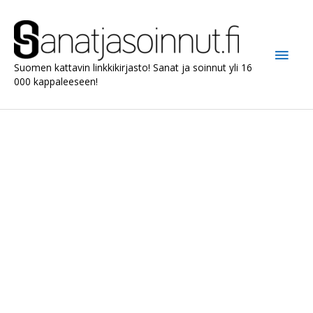
Siirry
sisältöön
Pääv
Suomen kattavin linkkikirjasto! Sanat ja soinnut yli 16
000 kappaleeseen!