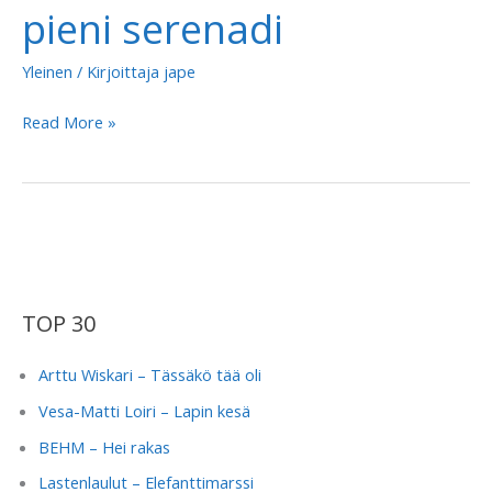
pieni serenadi
Yleinen
/ Kirjoittaja
jape
Ilkka
Read More »
Rinne
–
Pienen
pieni
serenadi
TOP 30
Arttu Wiskari – Tässäkö tää oli
Vesa-Matti Loiri – Lapin kesä
BEHM – Hei rakas
Lastenlaulut – Elefanttimarssi