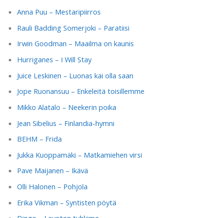
Anna Puu – Mestaripiirros
Rauli Badding Somerjoki – Paratiisi
Irwin Goodman – Maailma on kaunis
Hurriganes – I Will Stay
Juice Leskinen – Luonas kai olla saan
Jope Ruonansuu – Enkeleitä toisillemme
Mikko Alatalo – Neekerin poika
Jean Sibelius – Finlandia-hymni
BEHM – Frida
Jukka Kuoppamäki – Matkamiehen virsi
Pave Maijanen – Ikävä
Olli Halonen – Pohjola
Erika Vikman – Syntisten pöytä