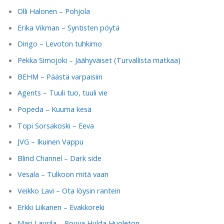
Olli Halonen – Pohjola
Erika Vikman – Syntisten pöytä
Dingo – Levoton tuhkimo
Pekka Simojoki – Jäähyväiset (Turvallista matkaa)
BEHM – Päästä varpaisiin
Agents – Tuuli tuo, tuuli vie
Popeda – Kuuma kesä
Topi Sorsakoski – Eeva
JVG – Ikuinen Vappu
Blind Channel – Dark side
Vesala – Tulkoon mitä vaan
Veikko Lavi – Ota löysin rantein
Erkki Liikanen – Evakkoreki
Mari Laurila – Rouva Hulda Huoleton