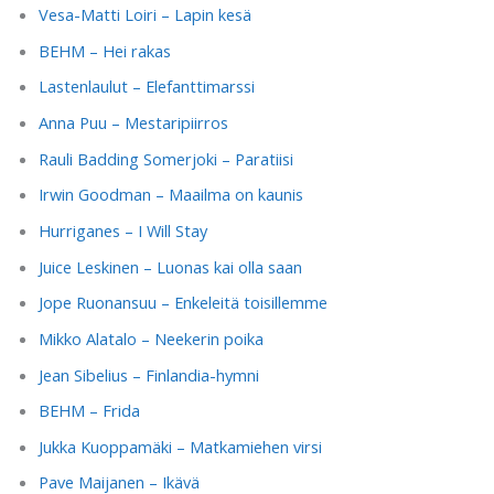
Vesa-Matti Loiri – Lapin kesä
BEHM – Hei rakas
Lastenlaulut – Elefanttimarssi
Anna Puu – Mestaripiirros
Rauli Badding Somerjoki – Paratiisi
Irwin Goodman – Maailma on kaunis
Hurriganes – I Will Stay
Juice Leskinen – Luonas kai olla saan
Jope Ruonansuu – Enkeleitä toisillemme
Mikko Alatalo – Neekerin poika
Jean Sibelius – Finlandia-hymni
BEHM – Frida
Jukka Kuoppamäki – Matkamiehen virsi
Pave Maijanen – Ikävä