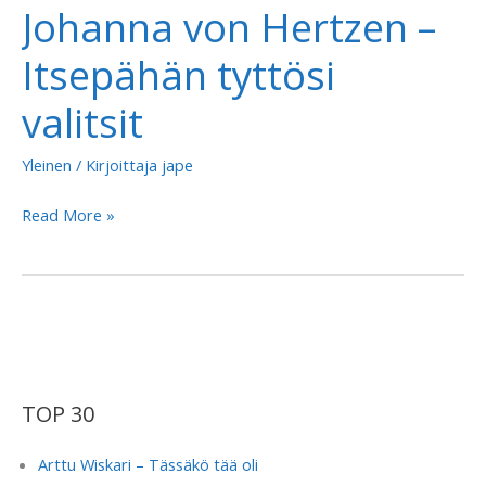
Johanna von Hertzen –
Itsepähän tyttösi
valitsit
Yleinen
/ Kirjoittaja
jape
Johanna
Read More »
von
Hertzen
–
Itsepähän
tyttösi
valitsit
TOP 30
Arttu Wiskari – Tässäkö tää oli