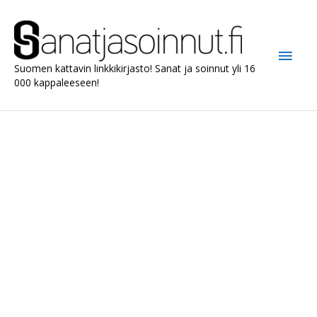
Siirry
sisältöön
Pääv
Suomen kattavin linkkikirjasto! Sanat ja soinnut yli 16
000 kappaleeseen!