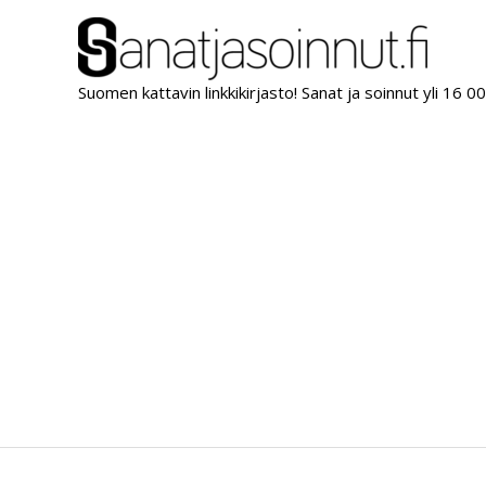
Siirry
sisältöön
Suomen kattavin linkkikirjasto! Sanat ja soinnut yli 16 