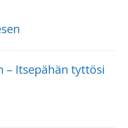
esen
 – Itsepähän tyttösi