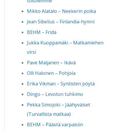
toisillemme
Mikko Alatalo – Neekerin poika
Jean Sibelius – Finlandia-hymni
BEHM – Frida
Jukka Kuoppamäki – Matkamiehen
virsi
Pave Maijanen – Ikävä
Olli Halonen – Pohjola
Erika Vikman – Syntisten pöytä
Dingo – Levoton tuhkimo
Pekka Simojoki – Jäähyväiset
(Turvallista matkaa)
BEHM – Päästä varpaisiin