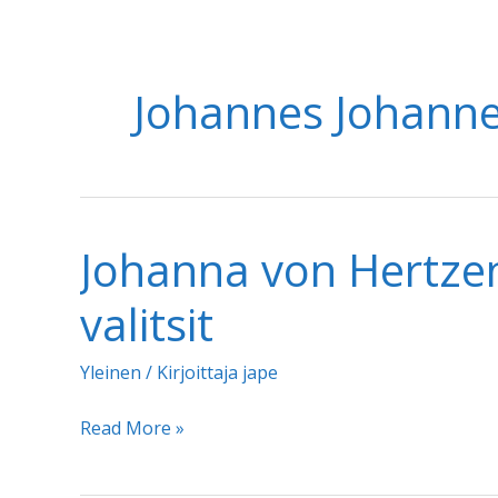
Johannes Johann
Johanna von Hertzen
valitsit
Yleinen
/ Kirjoittaja
jape
Johanna
Read More »
von
Hertzen