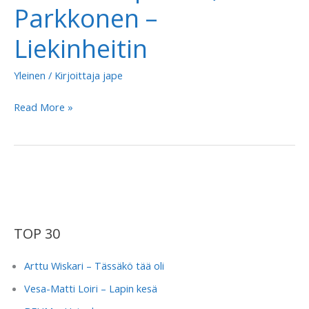
Parkkonen –
Liekinheitin
Yleinen
/ Kirjoittaja
jape
Linda
Read More »
Lampenius,
Pete
Parkkonen
–
Liekinheitin
TOP 30
Arttu Wiskari – Tässäkö tää oli
Vesa-Matti Loiri – Lapin kesä