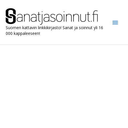
Siirry
sisältöön
Pääv
Suomen kattavin linkkikirjasto! Sanat ja soinnut yli 16
000 kappaleeseen!