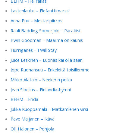
BEHM – Hei rakas
Lastenlaulut – Elefanttimarssi
Anna Puu – Mestaripiirros
Rauli Badding Somerjoki – Paratiisi
Irwin Goodman – Maailma on kaunis
Hurriganes – I Will Stay
Juice Leskinen – Luonas kai olla saan
Jope Ruonansuu – Enkeleitä toisillemme
Mikko Alatalo – Neekerin poika
Jean Sibelius – Finlandia-hymni
BEHM – Frida
Jukka Kuoppamäki – Matkamiehen virsi
Pave Maijanen – Ikävä
Olli Halonen – Pohjola