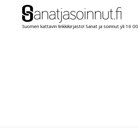
Siirry
sisältöön
Suomen kattavin linkkikirjasto! Sanat ja soinnut yli 16 