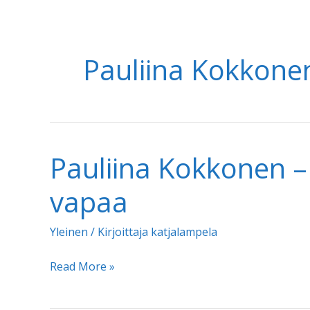
Pauliina Kokkone
Pauliina Kokkonen –
vapaa
Yleinen
/ Kirjoittaja
katjalampela
Pauliina
Read More »
Kokkonen
–