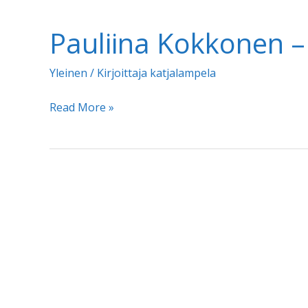
Nousta
Pauliina Kokkonen –
maasta,
olla
Yleinen
/ Kirjoittaja
katjalampela
vapaa
Pauliina
Read More »
Kokkonen
–
Pinnan
alla