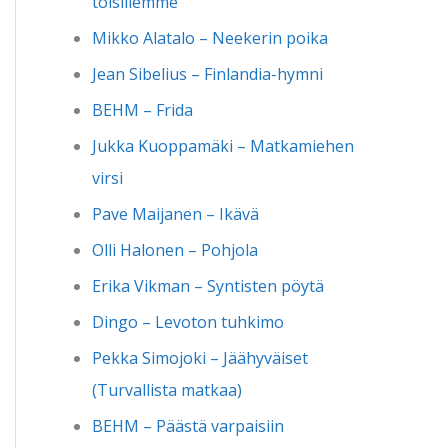
toisillemme
Mikko Alatalo – Neekerin poika
Jean Sibelius – Finlandia-hymni
BEHM – Frida
Jukka Kuoppamäki – Matkamiehen
virsi
Pave Maijanen – Ikävä
Olli Halonen – Pohjola
Erika Vikman – Syntisten pöytä
Dingo – Levoton tuhkimo
Pekka Simojoki – Jäähyväiset
(Turvallista matkaa)
BEHM – Päästä varpaisiin