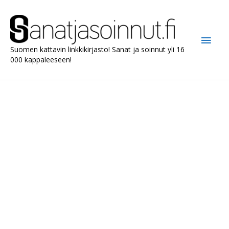
Siirry
sisältöön
Pääv
Suomen kattavin linkkikirjasto! Sanat ja soinnut yli 16
000 kappaleeseen!