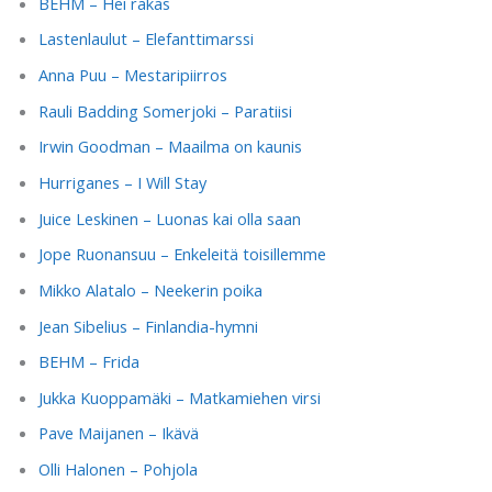
BEHM – Hei rakas
Lastenlaulut – Elefanttimarssi
Anna Puu – Mestaripiirros
Rauli Badding Somerjoki – Paratiisi
Irwin Goodman – Maailma on kaunis
Hurriganes – I Will Stay
Juice Leskinen – Luonas kai olla saan
Jope Ruonansuu – Enkeleitä toisillemme
Mikko Alatalo – Neekerin poika
Jean Sibelius – Finlandia-hymni
BEHM – Frida
Jukka Kuoppamäki – Matkamiehen virsi
Pave Maijanen – Ikävä
Olli Halonen – Pohjola