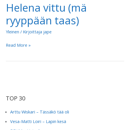
Helena vittu (mä
ryyppään taas)
Yleinen
/ Kirjoittaja
jape
Puhelinseksi
Read More »
–
Haista
Helena
vittu
(mä
ryyppään
TOP 30
taas)
Arttu Wiskari – Tässäkö tää oli
Vesa-Matti Loiri – Lapin kesä