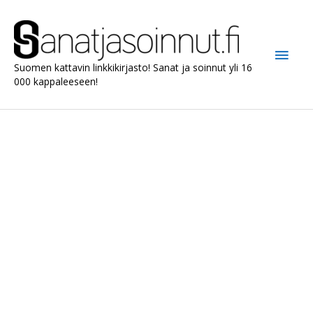
Siirry
sisältöön
Pääv
Suomen kattavin linkkikirjasto! Sanat ja soinnut yli 16
000 kappaleeseen!