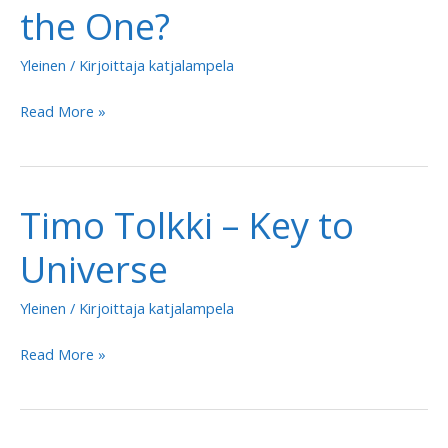
the One?
Yleinen
/ Kirjoittaja
katjalampela
Timo
Read More »
Tolkki
–
Are
Timo Tolkki – Key to
You
the
Universe
One?
Yleinen
/ Kirjoittaja
katjalampela
Timo
Read More »
Tolkki
–
Key