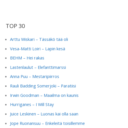
to
Universe
TOP 30
Arttu Wiskari – Tässäkö tää oli
Vesa-Matti Loiri – Lapin kesä
BEHM – Hei rakas
Lastenlaulut – Elefanttimarssi
Anna Puu – Mestaripiirros
Rauli Badding Somerjoki – Paratiisi
Irwin Goodman – Maailma on kaunis
Hurriganes – I Will Stay
Juice Leskinen – Luonas kai olla saan
Jope Ruonansuu – Enkeleitä toisillemme