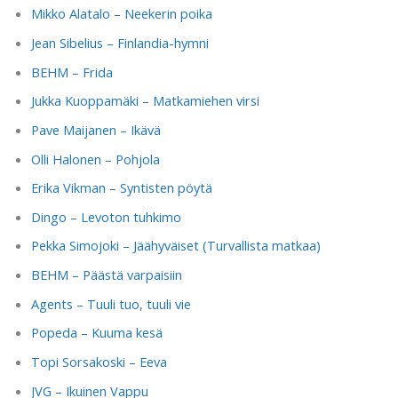
Mikko Alatalo – Neekerin poika
Jean Sibelius – Finlandia-hymni
BEHM – Frida
Jukka Kuoppamäki – Matkamiehen virsi
Pave Maijanen – Ikävä
Olli Halonen – Pohjola
Erika Vikman – Syntisten pöytä
Dingo – Levoton tuhkimo
Pekka Simojoki – Jäähyväiset (Turvallista matkaa)
BEHM – Päästä varpaisiin
Agents – Tuuli tuo, tuuli vie
Popeda – Kuuma kesä
Topi Sorsakoski – Eeva
JVG – Ikuinen Vappu