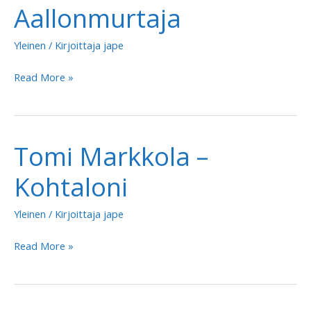
Aallonmurtaja
Yleinen
/ Kirjoittaja
jape
Tomi
Read More »
Markkola
–
Aallonmurtaja
Tomi Markkola –
Kohtaloni
Yleinen
/ Kirjoittaja
jape
Tomi
Read More »
Markkola
–
Kohtaloni