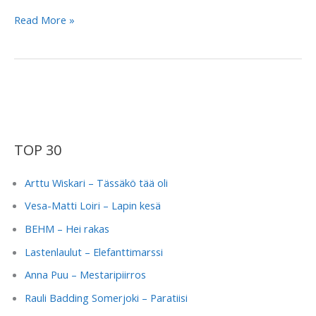
Tomi
Read More »
Markkola
–
Seireeni
TOP 30
Arttu Wiskari – Tässäkö tää oli
Vesa-Matti Loiri – Lapin kesä
BEHM – Hei rakas
Lastenlaulut – Elefanttimarssi
Anna Puu – Mestaripiirros
Rauli Badding Somerjoki – Paratiisi