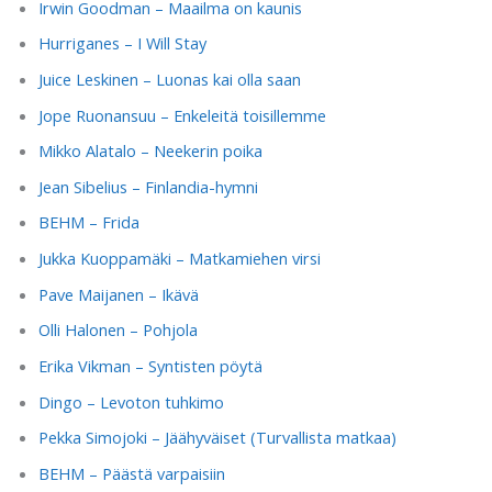
Irwin Goodman – Maailma on kaunis
Hurriganes – I Will Stay
Juice Leskinen – Luonas kai olla saan
Jope Ruonansuu – Enkeleitä toisillemme
Mikko Alatalo – Neekerin poika
Jean Sibelius – Finlandia-hymni
BEHM – Frida
Jukka Kuoppamäki – Matkamiehen virsi
Pave Maijanen – Ikävä
Olli Halonen – Pohjola
Erika Vikman – Syntisten pöytä
Dingo – Levoton tuhkimo
Pekka Simojoki – Jäähyväiset (Turvallista matkaa)
BEHM – Päästä varpaisiin