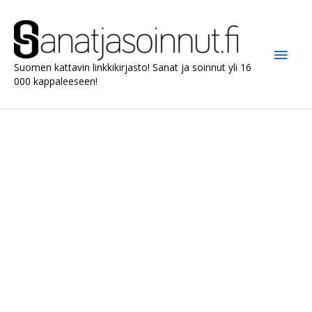
Siirry
sisältöön
Pääv
Suomen kattavin linkkikirjasto! Sanat ja soinnut yli 16
000 kappaleeseen!