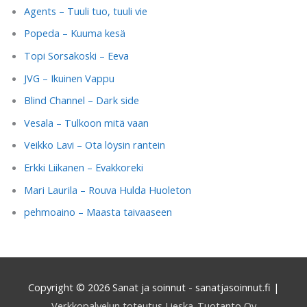
Agents – Tuuli tuo, tuuli vie
Popeda – Kuuma kesä
Topi Sorsakoski – Eeva
JVG – Ikuinen Vappu
Blind Channel – Dark side
Vesala – Tulkoon mitä vaan
Veikko Lavi – Ota löysin rantein
Erkki Liikanen – Evakkoreki
Mari Laurila – Rouva Hulda Huoleton
pehmoaino – Maasta taivaaseen
Copyright © 2026
Sanat ja soinnut - sanatjasoinnut.fi
|
Verkkopalvelun toteutus Lieska-Tuotanto Oy