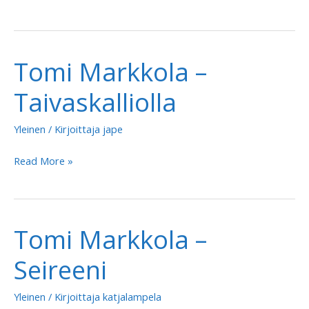
Markkola
–
Kauneimpain,
Tomi Markkola –
rakkaimpain
Taivaskalliolla
Yleinen
/ Kirjoittaja
jape
Tomi
Read More »
Markkola
–
Taivaskalliolla
Tomi Markkola –
Seireeni
Yleinen
/ Kirjoittaja
katjalampela