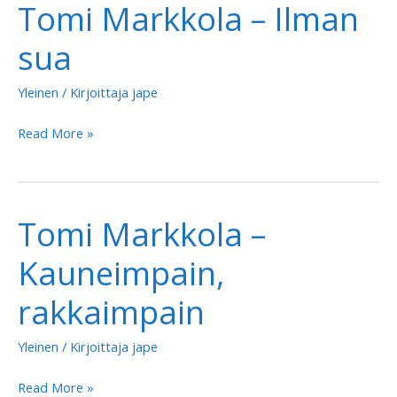
Tomi Markkola – Ilman
sua
Yleinen
/ Kirjoittaja
jape
Tomi
Read More »
Markkola
–
Ilman
Tomi Markkola –
sua
Kauneimpain,
rakkaimpain
Yleinen
/ Kirjoittaja
jape
Tomi
Read More »