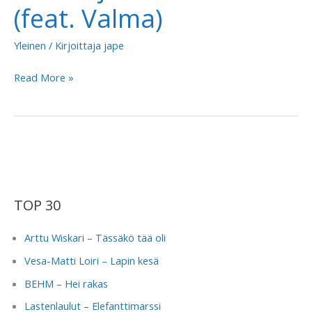
(feat. Valma)
Yleinen
/ Kirjoittaja
jape
A.W.
Read More »
Yrjänä
–
Kesken
(feat.
Valma)
TOP 30
Arttu Wiskari – Tässäkö tää oli
Vesa-Matti Loiri – Lapin kesä
BEHM – Hei rakas
Lastenlaulut – Elefanttimarssi