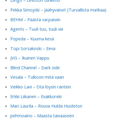
Dingo – Levoton tuhkimo
Pekka Simojoki – Jäähyväiset (Turvallista matkaa)
BEHM – Päästä varpaisiin
Agents – Tuuli tuo, tuuli vie
Popeda – Kuuma kesä
Topi Sorsakoski – Eeva
JVG – Ikuinen Vappu
Blind Channel – Dark side
Vesala – Tulkoon mitä vaan
Veikko Lavi – Ota löysin rantein
Erkki Liikanen – Evakkoreki
Mari Laurila – Rouva Hulda Huoleton
pehmoaino – Maasta taivaaseen