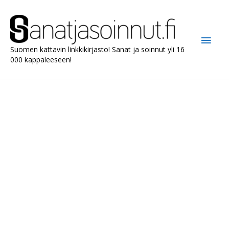
Siirry
sisältöön
Pääv
Suomen kattavin linkkikirjasto! Sanat ja soinnut yli 16
000 kappaleeseen!