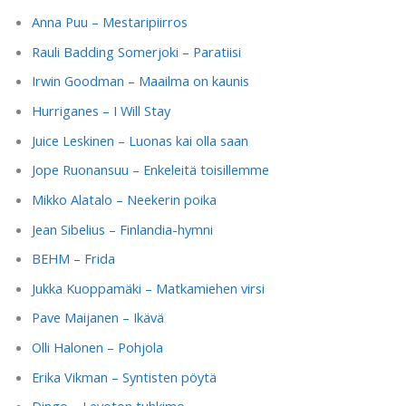
Anna Puu – Mestaripiirros
Rauli Badding Somerjoki – Paratiisi
Irwin Goodman – Maailma on kaunis
Hurriganes – I Will Stay
Juice Leskinen – Luonas kai olla saan
Jope Ruonansuu – Enkeleitä toisillemme
Mikko Alatalo – Neekerin poika
Jean Sibelius – Finlandia-hymni
BEHM – Frida
Jukka Kuoppamäki – Matkamiehen virsi
Pave Maijanen – Ikävä
Olli Halonen – Pohjola
Erika Vikman – Syntisten pöytä