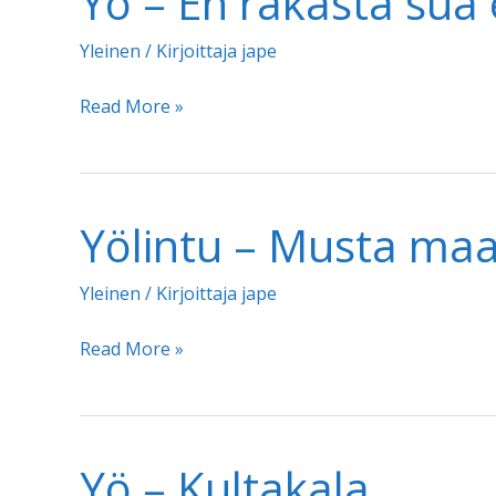
Yö – En rakasta sua
Yleinen
/ Kirjoittaja
jape
Yö
Read More »
–
En
rakasta
Yölintu – Musta maa
sua
enää
Yleinen
/ Kirjoittaja
jape
Yölintu
Read More »
–
Musta
maantie
Yö – Kultakala