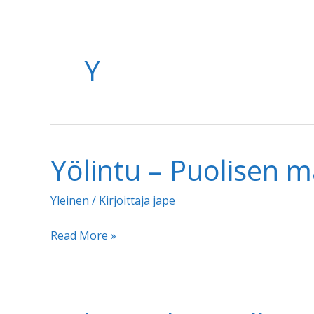
Y
Yölintu – Puolisen ma
Yleinen
/ Kirjoittaja
jape
Yölintu
Read More »
–
Puolisen
mailia