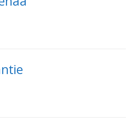
 enää
ntie