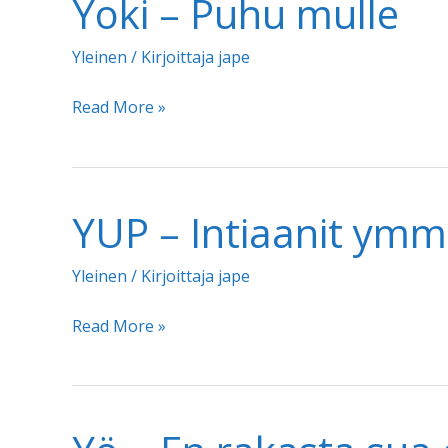
Yoki – Puhu mulle
Yleinen
/ Kirjoittaja
jape
Yoki
Read More »
–
Puhu
mulle
YUP – Intiaanit ymm
Yleinen
/ Kirjoittaja
jape
YUP
Read More »
–
Intiaanit
ymmärtävät