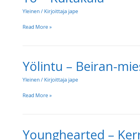
Yleinen
/ Kirjoittaja
jape
Yö
Read More »
–
Kultakala
Yölintu – Beiran-mie
Yleinen
/ Kirjoittaja
jape
Yölintu
Read More »
–
Beiran-
mies
Younghearted – Ker