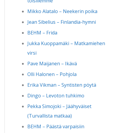
toisillemme
Mikko Alatalo – Neekerin poika
Jean Sibelius – Finlandia-hymni
BEHM – Frida
Jukka Kuoppamäki – Matkamiehen
virsi
Pave Maijanen – Ikävä
Olli Halonen – Pohjola
Erika Vikman – Syntisten pöytä
Dingo – Levoton tuhkimo
Pekka Simojoki – Jäähyväiset
(Turvallista matkaa)
BEHM – Päästä varpaisiin