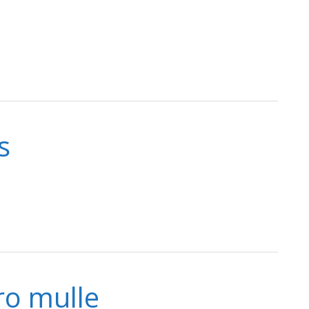
s
ro mulle