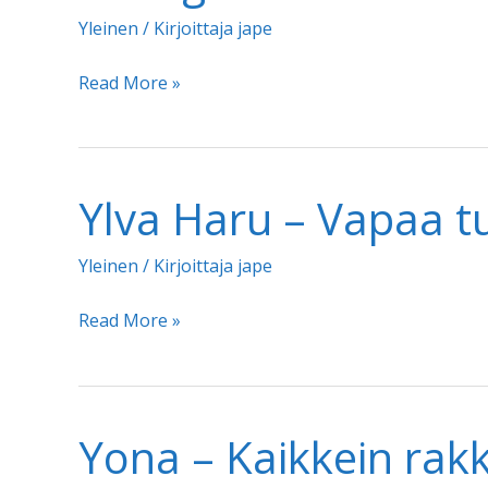
Yleinen
/ Kirjoittaja
jape
Younghearted
Read More »
–
Kerro
mulle
Ylva Haru – Vapaa 
Yleinen
/ Kirjoittaja
jape
Ylva
Read More »
Haru
–
Vapaa
Yona – Kaikkein rak
tuntemaan