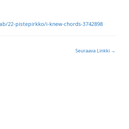
tab/22-pistepirkko/i-knew-chords-3742898
Seuraava Linkki
→