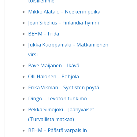
toisillemme
Mikko Alatalo – Neekerin poika
Jean Sibelius – Finlandia-hymni
BEHM – Frida
Jukka Kuoppamäki – Matkamiehen
virsi
Pave Maijanen – Ikävä
Olli Halonen – Pohjola
Erika Vikman – Syntisten pöytä
Dingo – Levoton tuhkimo
Pekka Simojoki – Jäähyväiset
(Turvallista matkaa)
BEHM – Päästä varpaisiin