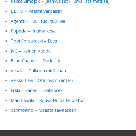
Pekka Simojoki – Jäähyväiset (Turvallista matkaa)
BEHM – Päästä varpaisiin
Agents – Tuuli tuo, tuuli vie
Popeda – Kuuma kesä
Topi Sorsakoski – Eeva
JVG – Ikuinen Vappu
Blind Channel – Dark side
Vesala – Tulkoon mitä vaan
Veikko Lavi – Ota löysin rantein
Erkki Liikanen – Evakkoreki
Mari Laurila – Rouva Hulda Huoleton
pehmoaino – Maasta taivaaseen