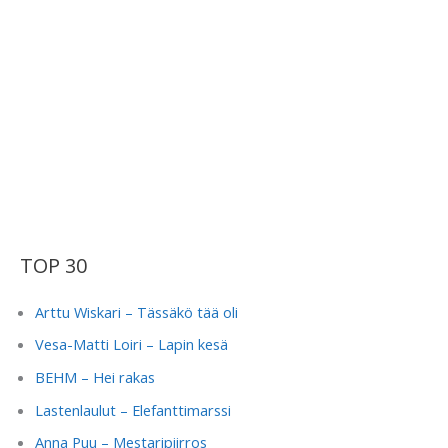
TOP 30
Arttu Wiskari – Tässäkö tää oli
Vesa-Matti Loiri – Lapin kesä
BEHM – Hei rakas
Lastenlaulut – Elefanttimarssi
Anna Puu – Mestaripiirros