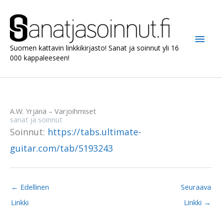
Siirry
sisältöön
Pääv
Suomen kattavin linkkikirjasto! Sanat ja soinnut yli 16
000 kappaleeseen!
A.W. Yrjänä – Varjoihmiset
sanat ja soinnut
Soinnut:
https://tabs.ultimate-
guitar.com/tab/5193243
←
Edellinen
Seuraava
Linkki
Linkki
→