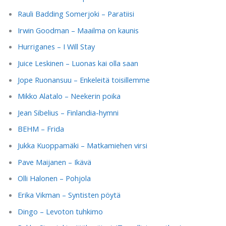
Rauli Badding Somerjoki – Paratiisi
Irwin Goodman – Maailma on kaunis
Hurriganes – I Will Stay
Juice Leskinen – Luonas kai olla saan
Jope Ruonansuu – Enkeleitä toisillemme
Mikko Alatalo – Neekerin poika
Jean Sibelius – Finlandia-hymni
BEHM – Frida
Jukka Kuoppamäki – Matkamiehen virsi
Pave Maijanen – Ikävä
Olli Halonen – Pohjola
Erika Vikman – Syntisten pöytä
Dingo – Levoton tuhkimo