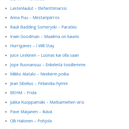
Lastenlaulut – Elefanttimarssi
Anna Puu – Mestaripiirros
Rauli Badding Somerjoki – Paratiisi
Irwin Goodman – Maailma on kaunis
Hurriganes – I Will Stay
Juice Leskinen – Luonas kai olla saan
Jope Ruonansuu – Enkeleitä toisillemme
Mikko Alatalo – Neekerin poika
Jean Sibelius – Finlandia-hymni
BEHM – Frida
Jukka Kuoppamäki – Matkamiehen virsi
Pave Maijanen – Ikävä
Olli Halonen – Pohjola