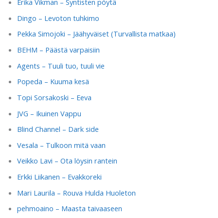
Erika Vikman – Syntisten pöytä
Dingo – Levoton tuhkimo
Pekka Simojoki – Jäähyväiset (Turvallista matkaa)
BEHM – Päästä varpaisiin
Agents – Tuuli tuo, tuuli vie
Popeda – Kuuma kesä
Topi Sorsakoski – Eeva
JVG – Ikuinen Vappu
Blind Channel – Dark side
Vesala – Tulkoon mitä vaan
Veikko Lavi – Ota löysin rantein
Erkki Liikanen – Evakkoreki
Mari Laurila – Rouva Hulda Huoleton
pehmoaino – Maasta taivaaseen