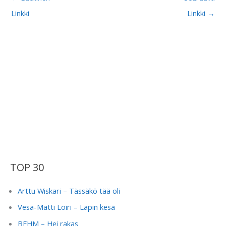
Linkki
Linkki
→
TOP 30
Arttu Wiskari – Tässäkö tää oli
Vesa-Matti Loiri – Lapin kesä
BEHM – Hei rakas