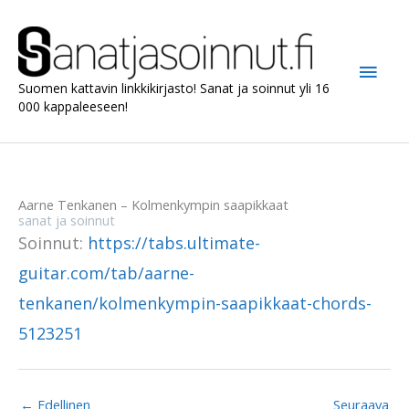
Siirry
sisältöön
Pääv
Suomen kattavin linkkikirjasto! Sanat ja soinnut yli 16
000 kappaleeseen!
Aarne Tenkanen – Kolmenkympin saapikkaat
sanat ja soinnut
Soinnut:
https://tabs.ultimate-
guitar.com/tab/aarne-
tenkanen/kolmenkympin-saapikkaat-chords-
5123251
←
Edellinen
Seuraava