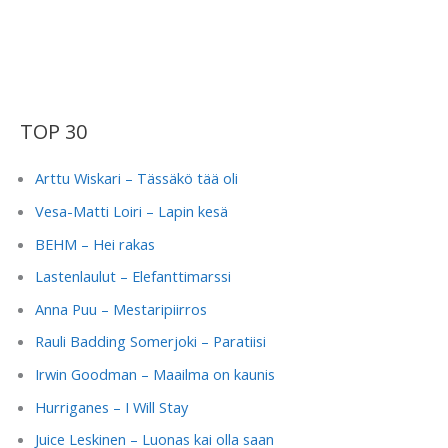
TOP 30
Arttu Wiskari – Tässäkö tää oli
Vesa-Matti Loiri – Lapin kesä
BEHM – Hei rakas
Lastenlaulut – Elefanttimarssi
Anna Puu – Mestaripiirros
Rauli Badding Somerjoki – Paratiisi
Irwin Goodman – Maailma on kaunis
Hurriganes – I Will Stay
Juice Leskinen – Luonas kai olla saan