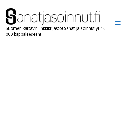
Siirry
sisältöön
Pääv
Suomen kattavin linkkikirjasto! Sanat ja soinnut yli 16
000 kappaleeseen!