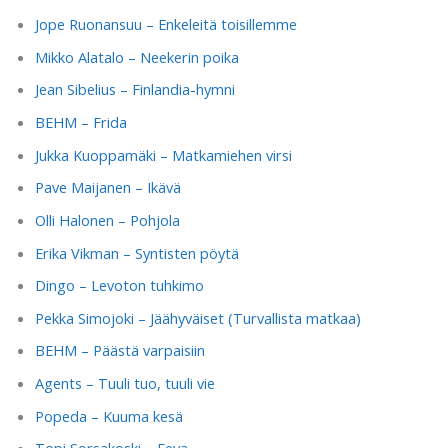
Jope Ruonansuu – Enkeleitä toisillemme
Mikko Alatalo – Neekerin poika
Jean Sibelius – Finlandia-hymni
BEHM – Frida
Jukka Kuoppamäki – Matkamiehen virsi
Pave Maijanen – Ikävä
Olli Halonen – Pohjola
Erika Vikman – Syntisten pöytä
Dingo – Levoton tuhkimo
Pekka Simojoki – Jäähyväiset (Turvallista matkaa)
BEHM – Päästä varpaisiin
Agents – Tuuli tuo, tuuli vie
Popeda – Kuuma kesä