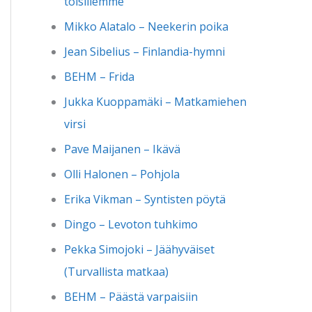
toisillemme
Mikko Alatalo – Neekerin poika
Jean Sibelius – Finlandia-hymni
BEHM – Frida
Jukka Kuoppamäki – Matkamiehen
virsi
Pave Maijanen – Ikävä
Olli Halonen – Pohjola
Erika Vikman – Syntisten pöytä
Dingo – Levoton tuhkimo
Pekka Simojoki – Jäähyväiset
(Turvallista matkaa)
BEHM – Päästä varpaisiin