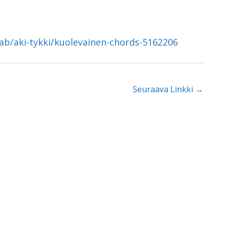
tab/aki-tykki/kuolevainen-chords-5162206
Seuraava Linkki
→