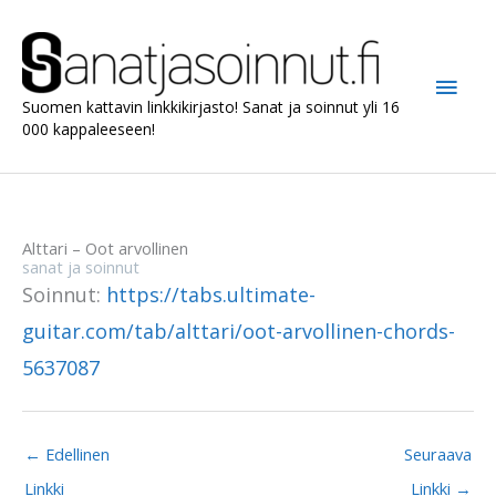
Siirry
sisältöön
Pääv
Suomen kattavin linkkikirjasto! Sanat ja soinnut yli 16
000 kappaleeseen!
Alttari – Oot arvollinen
sanat ja soinnut
Soinnut:
https://tabs.ultimate-
guitar.com/tab/alttari/oot-arvollinen-chords-
5637087
←
Edellinen
Seuraava
Linkki
Linkki
→