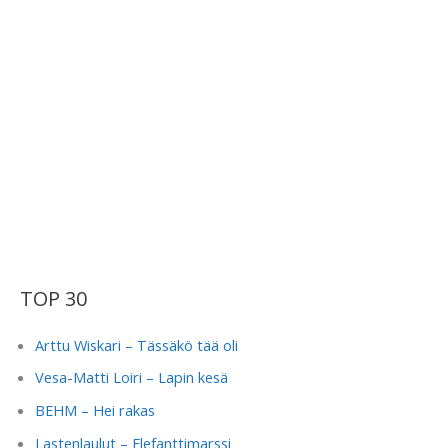
TOP 30
Arttu Wiskari – Tässäkö tää oli
Vesa-Matti Loiri – Lapin kesä
BEHM – Hei rakas
Lastenlaulut – Elefanttimarssi