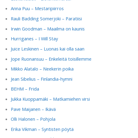
Anna Puu – Mestaripiirros
Rauli Badding Somerjoki – Paratiisi
Irwin Goodman – Maailma on kaunis
Hurriganes – I Will Stay
Juice Leskinen – Luonas kai olla saan
Jope Ruonansuu – Enkeleitä toisillemme
Mikko Alatalo – Neekerin poika
Jean Sibelius – Finlandia-hymni
BEHM – Frida
Jukka Kuoppamäki – Matkamiehen virsi
Pave Maijanen – Ikävä
Olli Halonen – Pohjola
Erika Vikman – Syntisten pöytä