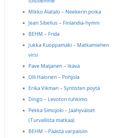
toisillemme
Mikko Alatalo – Neekerin poika
Jean Sibelius – Finlandia-hymni
BEHM – Frida
Jukka Kuoppamäki – Matkamiehen
virsi
Pave Maijanen – Ikävä
Olli Halonen – Pohjola
Erika Vikman – Syntisten pöytä
Dingo – Levoton tuhkimo
Pekka Simojoki – Jäähyväiset
(Turvallista matkaa)
BEHM – Päästä varpaisiin