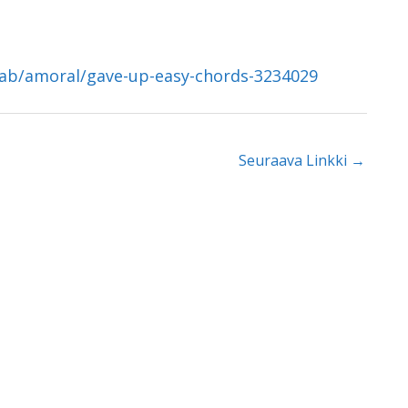
/tab/amoral/gave-up-easy-chords-3234029
Seuraava Linkki
→