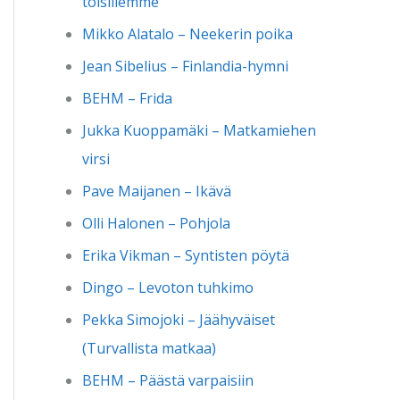
toisillemme
Mikko Alatalo – Neekerin poika
Jean Sibelius – Finlandia-hymni
BEHM – Frida
Jukka Kuoppamäki – Matkamiehen
virsi
Pave Maijanen – Ikävä
Olli Halonen – Pohjola
Erika Vikman – Syntisten pöytä
Dingo – Levoton tuhkimo
Pekka Simojoki – Jäähyväiset
(Turvallista matkaa)
BEHM – Päästä varpaisiin