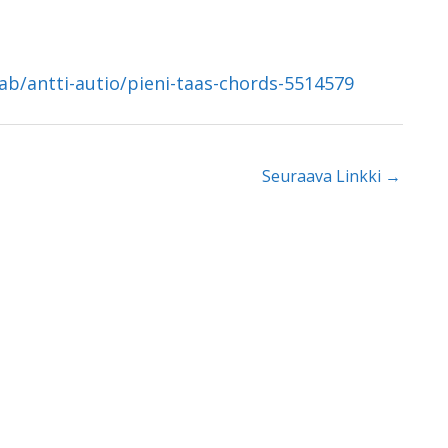
tab/antti-autio/pieni-taas-chords-5514579
Seuraava Linkki
→