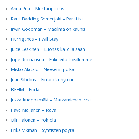
Anna Puu – Mestaripiirros
Rauli Badding Somerjoki – Paratiisi
Irwin Goodman – Maailma on kaunis
Hurriganes – I Will Stay
Juice Leskinen – Luonas kai olla saan
Jope Ruonansuu – Enkeleitä toisillemme
Mikko Alatalo – Neekerin poika
Jean Sibelius – Finlandia-hymni
BEHM – Frida
Jukka Kuoppamäki – Matkamiehen virsi
Pave Maijanen – Ikävä
Olli Halonen – Pohjola
Erika Vikman – Syntisten pöytä