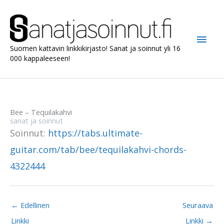
Siirry
sisältöön
Pääv
Suomen kattavin linkkikirjasto! Sanat ja soinnut yli 16
000 kappaleeseen!
Bee – Tequilakahvi
sanat ja soinnut
Soinnut:
https://tabs.ultimate-
guitar.com/tab/bee/tequilakahvi-chords-
4322444
←
Edellinen
Seuraava
Linkki
Linkki
→