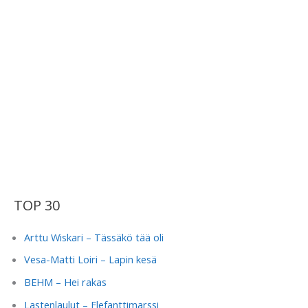
TOP 30
Arttu Wiskari – Tässäkö tää oli
Vesa-Matti Loiri – Lapin kesä
BEHM – Hei rakas
Lastenlaulut – Elefanttimarssi