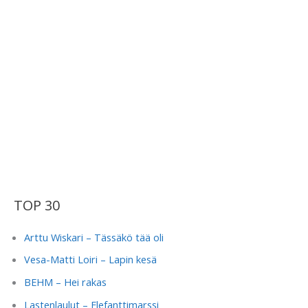
TOP 30
Arttu Wiskari – Tässäkö tää oli
Vesa-Matti Loiri – Lapin kesä
BEHM – Hei rakas
Lastenlaulut – Elefanttimarssi