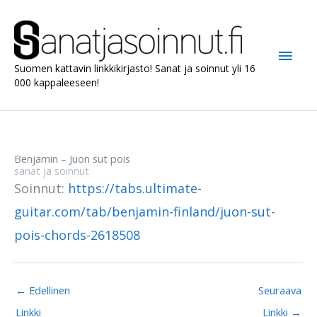
Siirry
sisältöön
Pääv
Suomen kattavin linkkikirjasto! Sanat ja soinnut yli 16
000 kappaleeseen!
Benjamin – Juon sut pois
sanat ja soinnut
Soinnut:
https://tabs.ultimate-
guitar.com/tab/benjamin-finland/juon-sut-
pois-chords-2618508
←
Edellinen
Seuraava
Linkki
Linkki
→