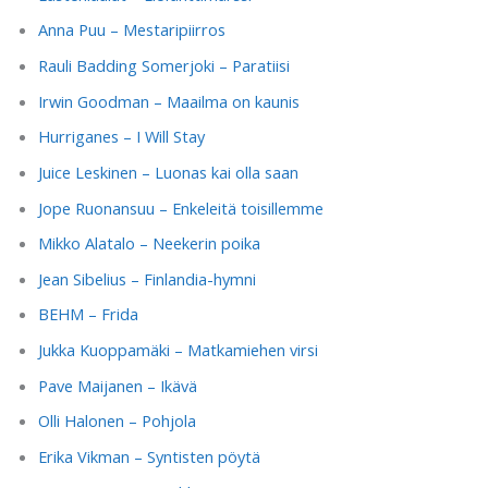
Anna Puu – Mestaripiirros
Rauli Badding Somerjoki – Paratiisi
Irwin Goodman – Maailma on kaunis
Hurriganes – I Will Stay
Juice Leskinen – Luonas kai olla saan
Jope Ruonansuu – Enkeleitä toisillemme
Mikko Alatalo – Neekerin poika
Jean Sibelius – Finlandia-hymni
BEHM – Frida
Jukka Kuoppamäki – Matkamiehen virsi
Pave Maijanen – Ikävä
Olli Halonen – Pohjola
Erika Vikman – Syntisten pöytä