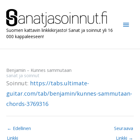
Siirry
sisältöön
Pääv
Suomen kattavin linkkikirjasto! Sanat ja soinnut yli 16
000 kappaleeseen!
Benjamin – Kunnes sammutaan
sanat ja soinnut
Soinnut:
https://tabs.ultimate-
guitar.com/tab/benjamin/kunnes-sammutaan-
chords-3769316
←
Edellinen
Seuraava
Linkki
Linkki
→