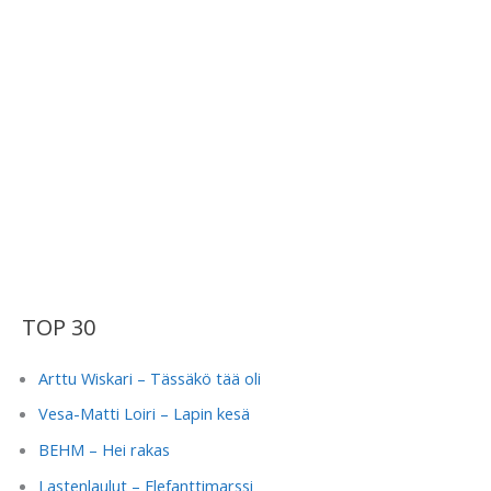
TOP 30
Arttu Wiskari – Tässäkö tää oli
Vesa-Matti Loiri – Lapin kesä
BEHM – Hei rakas
Lastenlaulut – Elefanttimarssi