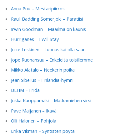
Anna Puu – Mestaripiirros
Rauli Badding Somerjoki – Paratiisi
Irwin Goodman – Maailma on kaunis
Hurriganes – I Will Stay
Juice Leskinen – Luonas kai olla saan
Jope Ruonansuu – Enkeleitä toisillemme
Mikko Alatalo – Neekerin poika
Jean Sibelius – Finlandia-hymni
BEHM – Frida
Jukka Kuoppamäki – Matkamiehen virsi
Pave Maijanen – Ikävä
Olli Halonen – Pohjola
Erika Vikman – Syntisten pöytä