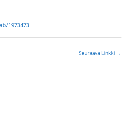
tab/1973473
Seuraava Linkki
→