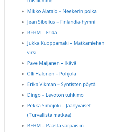
toisillemme
Mikko Alatalo – Neekerin poika
Jean Sibelius – Finlandia-hymni
BEHM – Frida
Jukka Kuoppamäki – Matkamiehen
virsi
Pave Maijanen – Ikävä
Olli Halonen – Pohjola
Erika Vikman – Syntisten pöytä
Dingo – Levoton tuhkimo
Pekka Simojoki – Jäähyväiset
(Turvallista matkaa)
BEHM – Päästä varpaisiin