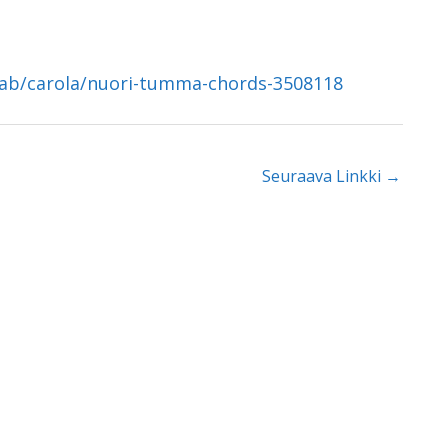
/tab/carola/nuori-tumma-chords-3508118
Seuraava Linkki
→