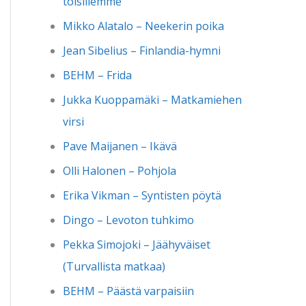
toisillemme
Mikko Alatalo – Neekerin poika
Jean Sibelius – Finlandia-hymni
BEHM – Frida
Jukka Kuoppamäki – Matkamiehen
virsi
Pave Maijanen – Ikävä
Olli Halonen – Pohjola
Erika Vikman – Syntisten pöytä
Dingo – Levoton tuhkimo
Pekka Simojoki – Jäähyväiset
(Turvallista matkaa)
BEHM – Päästä varpaisiin