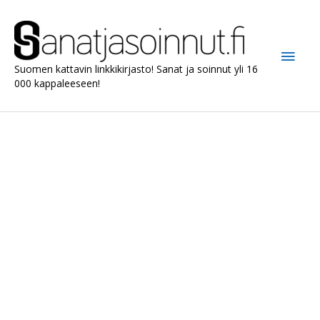
Siirry
sisältöön
Pääv
Suomen kattavin linkkikirjasto! Sanat ja soinnut yli 16
000 kappaleeseen!