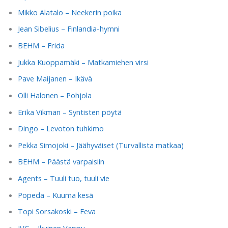
Mikko Alatalo – Neekerin poika
Jean Sibelius – Finlandia-hymni
BEHM – Frida
Jukka Kuoppamäki – Matkamiehen virsi
Pave Maijanen – Ikävä
Olli Halonen – Pohjola
Erika Vikman – Syntisten pöytä
Dingo – Levoton tuhkimo
Pekka Simojoki – Jäähyväiset (Turvallista matkaa)
BEHM – Päästä varpaisiin
Agents – Tuuli tuo, tuuli vie
Popeda – Kuuma kesä
Topi Sorsakoski – Eeva
JVG – Ikuinen Vappu