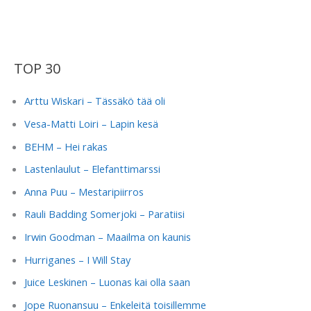
TOP 30
Arttu Wiskari – Tässäkö tää oli
Vesa-Matti Loiri – Lapin kesä
BEHM – Hei rakas
Lastenlaulut – Elefanttimarssi
Anna Puu – Mestaripiirros
Rauli Badding Somerjoki – Paratiisi
Irwin Goodman – Maailma on kaunis
Hurriganes – I Will Stay
Juice Leskinen – Luonas kai olla saan
Jope Ruonansuu – Enkeleitä toisillemme