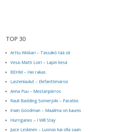
TOP 30
Arttu Wiskari – Tässäkö tää oli
Vesa-Matti Loiri – Lapin kesä
BEHM – Hei rakas
Lastenlaulut – Elefanttimarssi
Anna Puu – Mestaripiirros
Rauli Badding Somerjoki – Paratiisi
Irwin Goodman – Maailma on kaunis
Hurriganes – I Will Stay
Juice Leskinen – Luonas kai olla saan