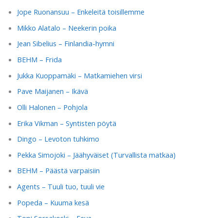
Jope Ruonansuu – Enkeleitä toisillemme
Mikko Alatalo – Neekerin poika
Jean Sibelius – Finlandia-hymni
BEHM – Frida
Jukka Kuoppamäki – Matkamiehen virsi
Pave Maijanen – Ikävä
Olli Halonen – Pohjola
Erika Vikman – Syntisten pöytä
Dingo – Levoton tuhkimo
Pekka Simojoki – Jäähyväiset (Turvallista matkaa)
BEHM – Päästä varpaisiin
Agents – Tuuli tuo, tuuli vie
Popeda – Kuuma kesä