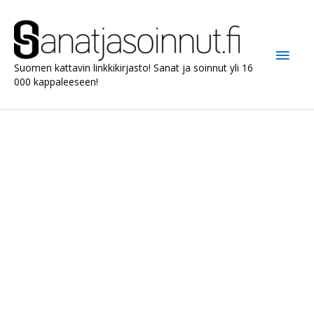
Siirry
sisältöön
Pääv
Suomen kattavin linkkikirjasto! Sanat ja soinnut yli 16
000 kappaleeseen!