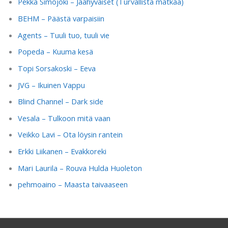
Pekka Simojoki – Jäähyväiset (Turvallista matkaa)
BEHM – Päästä varpaisiin
Agents – Tuuli tuo, tuuli vie
Popeda – Kuuma kesä
Topi Sorsakoski – Eeva
JVG – Ikuinen Vappu
Blind Channel – Dark side
Vesala – Tulkoon mitä vaan
Veikko Lavi – Ota löysin rantein
Erkki Liikanen – Evakkoreki
Mari Laurila – Rouva Hulda Huoleton
pehmoaino – Maasta taivaaseen