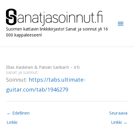
Siirry
sisältöön
Pääv
Suomen kattavin linkkikirjasto! Sanat ja soinnut yli 16
000 kappaleeseen!
Elias Kaskinen & Päivän Sankarit – Irti
sanat ja soinnut
Soinnut:
https://tabs.ultimate-
guitar.com/tab/1946279
←
Edellinen
Seuraava
Linkki
Linkki
→