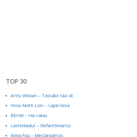
TOP 30
Arttu Wiskari – Tässäkö tää oli
Vesa-Matti Loiri – Lapin kesä
BEHM – Hei rakas
Lastenlaulut – Elefanttimarssi
Anna Puu – Mestaripiirros