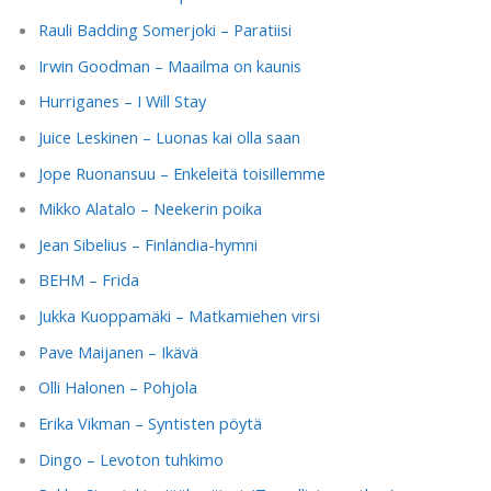
Rauli Badding Somerjoki – Paratiisi
Irwin Goodman – Maailma on kaunis
Hurriganes – I Will Stay
Juice Leskinen – Luonas kai olla saan
Jope Ruonansuu – Enkeleitä toisillemme
Mikko Alatalo – Neekerin poika
Jean Sibelius – Finlandia-hymni
BEHM – Frida
Jukka Kuoppamäki – Matkamiehen virsi
Pave Maijanen – Ikävä
Olli Halonen – Pohjola
Erika Vikman – Syntisten pöytä
Dingo – Levoton tuhkimo