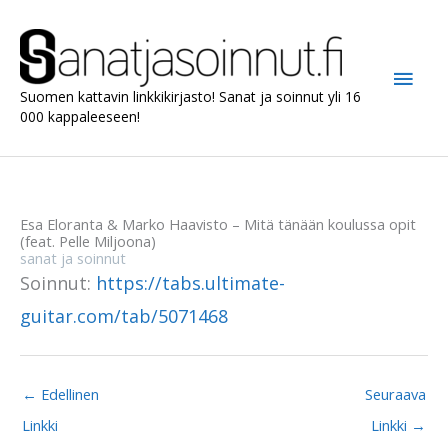
Siirry
sisältöön
Pääv
Suomen kattavin linkkikirjasto! Sanat ja soinnut yli 16
000 kappaleeseen!
Esa Eloranta & Marko Haavisto – Mitä tänään koulussa opit
(feat. Pelle Miljoona)
sanat ja soinnut
Soinnut:
https://tabs.ultimate-
guitar.com/tab/5071468
←
Edellinen
Seuraava
Linkki
Linkki
→