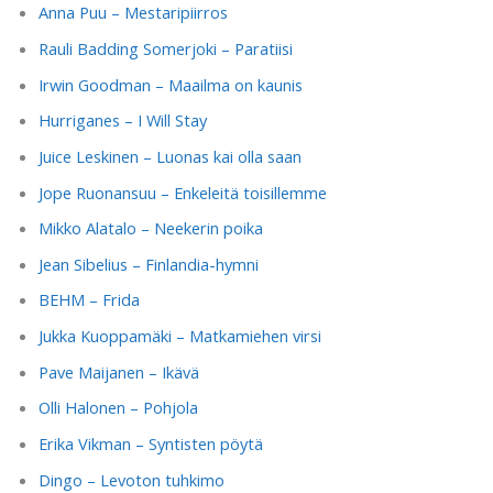
Anna Puu – Mestaripiirros
Rauli Badding Somerjoki – Paratiisi
Irwin Goodman – Maailma on kaunis
Hurriganes – I Will Stay
Juice Leskinen – Luonas kai olla saan
Jope Ruonansuu – Enkeleitä toisillemme
Mikko Alatalo – Neekerin poika
Jean Sibelius – Finlandia-hymni
BEHM – Frida
Jukka Kuoppamäki – Matkamiehen virsi
Pave Maijanen – Ikävä
Olli Halonen – Pohjola
Erika Vikman – Syntisten pöytä
Dingo – Levoton tuhkimo