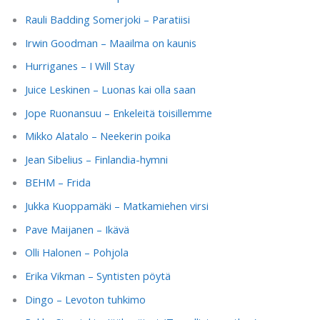
Rauli Badding Somerjoki – Paratiisi
Irwin Goodman – Maailma on kaunis
Hurriganes – I Will Stay
Juice Leskinen – Luonas kai olla saan
Jope Ruonansuu – Enkeleitä toisillemme
Mikko Alatalo – Neekerin poika
Jean Sibelius – Finlandia-hymni
BEHM – Frida
Jukka Kuoppamäki – Matkamiehen virsi
Pave Maijanen – Ikävä
Olli Halonen – Pohjola
Erika Vikman – Syntisten pöytä
Dingo – Levoton tuhkimo