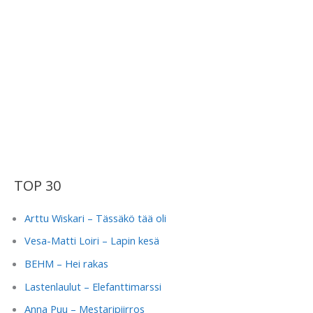
TOP 30
Arttu Wiskari – Tässäkö tää oli
Vesa-Matti Loiri – Lapin kesä
BEHM – Hei rakas
Lastenlaulut – Elefanttimarssi
Anna Puu – Mestaripiirros