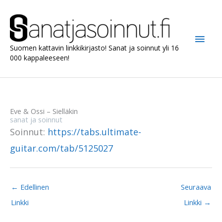
Siirry
sisältöön
Pääv
Suomen kattavin linkkikirjasto! Sanat ja soinnut yli 16
000 kappaleeseen!
Eve & Ossi – Sielläkin
sanat ja soinnut
Soinnut:
https://tabs.ultimate-
guitar.com/tab/5125027
←
Edellinen
Seuraava
Linkki
Linkki
→