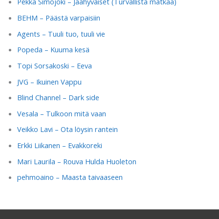
Pekka Simojoki – Jäähyväiset (Turvallista matkaa)
BEHM – Päästä varpaisiin
Agents – Tuuli tuo, tuuli vie
Popeda – Kuuma kesä
Topi Sorsakoski – Eeva
JVG – Ikuinen Vappu
Blind Channel – Dark side
Vesala – Tulkoon mitä vaan
Veikko Lavi – Ota löysin rantein
Erkki Liikanen – Evakkoreki
Mari Laurila – Rouva Hulda Huoleton
pehmoaino – Maasta taivaaseen