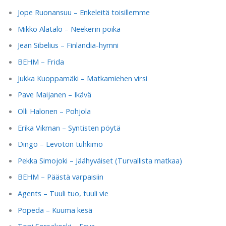
Jope Ruonansuu – Enkeleitä toisillemme
Mikko Alatalo – Neekerin poika
Jean Sibelius – Finlandia-hymni
BEHM – Frida
Jukka Kuoppamäki – Matkamiehen virsi
Pave Maijanen – Ikävä
Olli Halonen – Pohjola
Erika Vikman – Syntisten pöytä
Dingo – Levoton tuhkimo
Pekka Simojoki – Jäähyväiset (Turvallista matkaa)
BEHM – Päästä varpaisiin
Agents – Tuuli tuo, tuuli vie
Popeda – Kuuma kesä