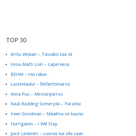
TOP 30
Arttu Wiskari – Tässäkö tää oli
Vesa-Matti Loiri – Lapin kesä
BEHM – Hei rakas
Lastenlaulut – Elefanttimarssi
Anna Puu – Mestaripiirros
Rauli Badding Somerjoki – Paratiisi
Irwin Goodman – Maailma on kaunis
Hurriganes – I Will Stay
Juice Leskinen – Luonas kai olla saan