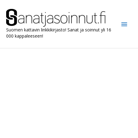
Siirry
sisältöön
Pääv
Suomen kattavin linkkikirjasto! Sanat ja soinnut yli 16
000 kappaleeseen!