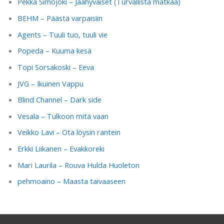
Pekka Simojoki – Jäähyväiset (Turvallista matkaa)
BEHM – Päästä varpaisiin
Agents – Tuuli tuo, tuuli vie
Popeda – Kuuma kesä
Topi Sorsakoski – Eeva
JVG – Ikuinen Vappu
Blind Channel – Dark side
Vesala – Tulkoon mitä vaan
Veikko Lavi – Ota löysin rantein
Erkki Liikanen – Evakkoreki
Mari Laurila – Rouva Hulda Huoleton
pehmoaino – Maasta taivaaseen