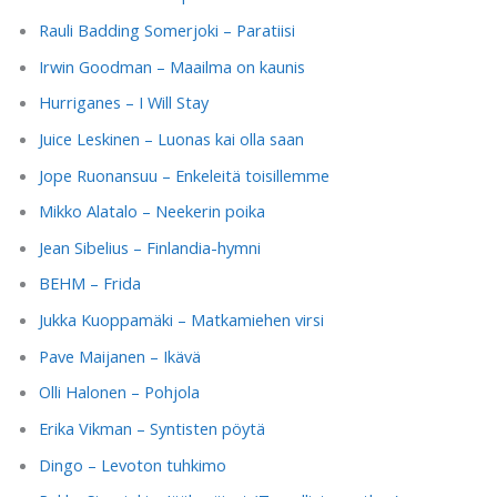
Rauli Badding Somerjoki – Paratiisi
Irwin Goodman – Maailma on kaunis
Hurriganes – I Will Stay
Juice Leskinen – Luonas kai olla saan
Jope Ruonansuu – Enkeleitä toisillemme
Mikko Alatalo – Neekerin poika
Jean Sibelius – Finlandia-hymni
BEHM – Frida
Jukka Kuoppamäki – Matkamiehen virsi
Pave Maijanen – Ikävä
Olli Halonen – Pohjola
Erika Vikman – Syntisten pöytä
Dingo – Levoton tuhkimo