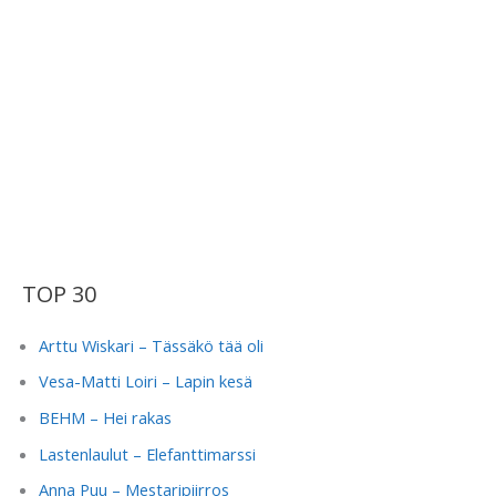
TOP 30
Arttu Wiskari – Tässäkö tää oli
Vesa-Matti Loiri – Lapin kesä
BEHM – Hei rakas
Lastenlaulut – Elefanttimarssi
Anna Puu – Mestaripiirros