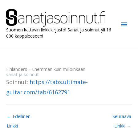
Siirry
sisältöön
Pääv
Suomen kattavin linkkikirjasto! Sanat ja soinnut yli 16
000 kappaleeseen!
Finlanders – Enemmän kuin milloinkaan
sanat ja soinnut
Soinnut:
https://tabs.ultimate-
guitar.com/tab/6162791
←
Edellinen
Seuraava
Linkki
Linkki
→