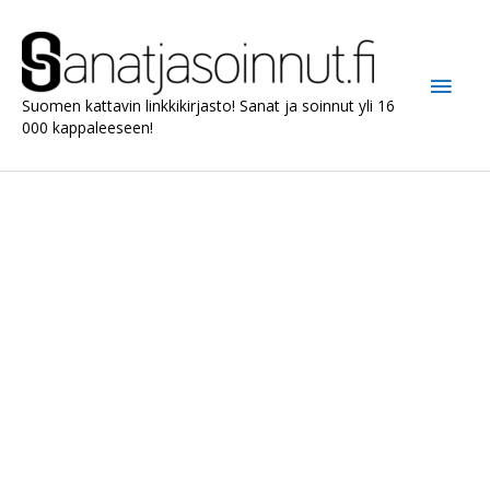
Siirry
sisältöön
Pääv
Suomen kattavin linkkikirjasto! Sanat ja soinnut yli 16
000 kappaleeseen!