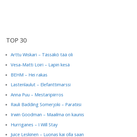
TOP 30
Arttu Wiskari – Tässäkö tää oli
Vesa-Matti Loiri – Lapin kesä
BEHM – Hei rakas
Lastenlaulut – Elefanttimarssi
Anna Puu – Mestaripiirros
Rauli Badding Somerjoki – Paratiisi
Irwin Goodman – Maailma on kaunis
Hurriganes – I Will Stay
Juice Leskinen – Luonas kai olla saan