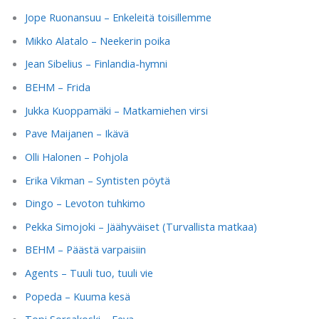
Jope Ruonansuu – Enkeleitä toisillemme
Mikko Alatalo – Neekerin poika
Jean Sibelius – Finlandia-hymni
BEHM – Frida
Jukka Kuoppamäki – Matkamiehen virsi
Pave Maijanen – Ikävä
Olli Halonen – Pohjola
Erika Vikman – Syntisten pöytä
Dingo – Levoton tuhkimo
Pekka Simojoki – Jäähyväiset (Turvallista matkaa)
BEHM – Päästä varpaisiin
Agents – Tuuli tuo, tuuli vie
Popeda – Kuuma kesä