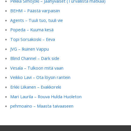
Pekka Simojoki – Jäähyväiset (Turvallista matkaa)
BEHM – Päästä varpaisiin
Agents – Tuuli tuo, tuuli vie
Popeda – Kuuma kesä
Topi Sorsakoski – Eeva
JVG – Ikuinen Vappu
Blind Channel – Dark side
Vesala – Tulkoon mitä vaan
Veikko Lavi – Ota löysin rantein
Erkki Liikanen – Evakkoreki
Mari Laurila – Rouva Hulda Huoleton
pehmoaino – Maasta taivaaseen