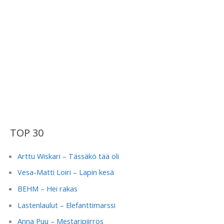
TOP 30
Arttu Wiskari – Tässäkö tää oli
Vesa-Matti Loiri – Lapin kesä
BEHM – Hei rakas
Lastenlaulut – Elefanttimarssi
Anna Puu – Mestaripiirros