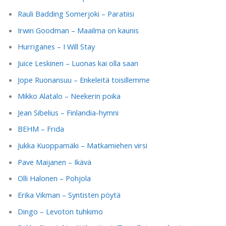
Rauli Badding Somerjoki – Paratiisi
Irwin Goodman – Maailma on kaunis
Hurriganes – I Will Stay
Juice Leskinen – Luonas kai olla saan
Jope Ruonansuu – Enkeleitä toisillemme
Mikko Alatalo – Neekerin poika
Jean Sibelius – Finlandia-hymni
BEHM – Frida
Jukka Kuoppamäki – Matkamiehen virsi
Pave Maijanen – Ikävä
Olli Halonen – Pohjola
Erika Vikman – Syntisten pöytä
Dingo – Levoton tuhkimo