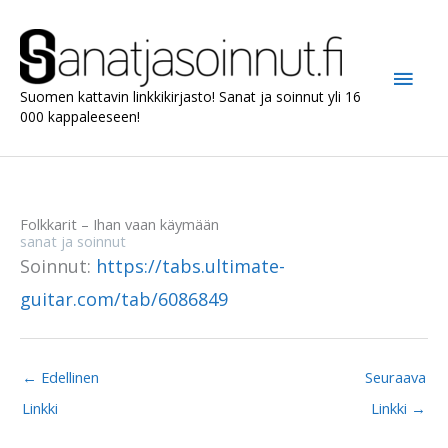
Siirry
sisältöön
Pääv
Suomen kattavin linkkikirjasto! Sanat ja soinnut yli 16
000 kappaleeseen!
Folkkarit – Ihan vaan käymään
sanat ja soinnut
Soinnut:
https://tabs.ultimate-
guitar.com/tab/6086849
←
Edellinen
Seuraava
Linkki
Linkki
→