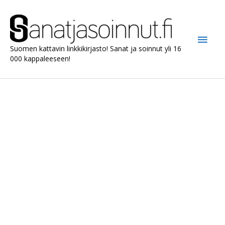
Siirry
sisältöön
Pääv
Suomen kattavin linkkikirjasto! Sanat ja soinnut yli 16
000 kappaleeseen!