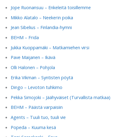
Jope Ruonansuu – Enkeleitä toisillemme
Mikko Alatalo – Neekerin poika
Jean Sibelius – Finlandia-hymni
BEHM – Frida
Jukka Kuoppamäki – Matkamiehen virsi
Pave Maijanen – Ikävä
Olli Halonen – Pohjola
Erika Vikman – Syntisten pöytä
Dingo – Levoton tuhkimo
Pekka Simojoki – Jäähyväiset (Turvallista matkaa)
BEHM – Päästä varpaisiin
Agents – Tuuli tuo, tuuli vie
Popeda – Kuuma kesä