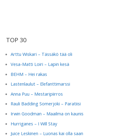
TOP 30
Arttu Wiskari – Tässäkö tää oli
Vesa-Matti Loiri – Lapin kesä
BEHM – Hei rakas
Lastenlaulut – Elefanttimarssi
Anna Puu – Mestaripiirros
Rauli Badding Somerjoki – Paratiisi
Irwin Goodman – Maailma on kaunis
Hurriganes – I Will Stay
Juice Leskinen – Luonas kai olla saan