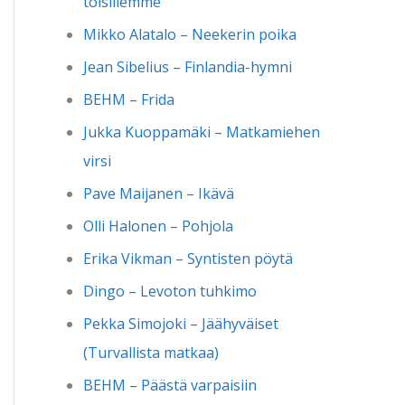
toisillemme
Mikko Alatalo – Neekerin poika
Jean Sibelius – Finlandia-hymni
BEHM – Frida
Jukka Kuoppamäki – Matkamiehen
virsi
Pave Maijanen – Ikävä
Olli Halonen – Pohjola
Erika Vikman – Syntisten pöytä
Dingo – Levoton tuhkimo
Pekka Simojoki – Jäähyväiset
(Turvallista matkaa)
BEHM – Päästä varpaisiin