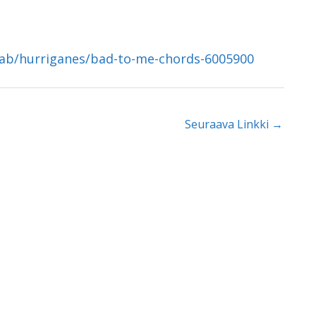
/tab/hurriganes/bad-to-me-chords-6005900
Seuraava Linkki
→