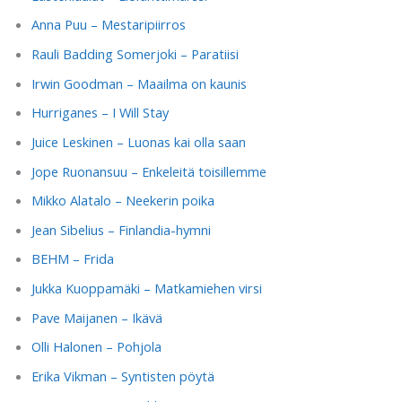
Anna Puu – Mestaripiirros
Rauli Badding Somerjoki – Paratiisi
Irwin Goodman – Maailma on kaunis
Hurriganes – I Will Stay
Juice Leskinen – Luonas kai olla saan
Jope Ruonansuu – Enkeleitä toisillemme
Mikko Alatalo – Neekerin poika
Jean Sibelius – Finlandia-hymni
BEHM – Frida
Jukka Kuoppamäki – Matkamiehen virsi
Pave Maijanen – Ikävä
Olli Halonen – Pohjola
Erika Vikman – Syntisten pöytä