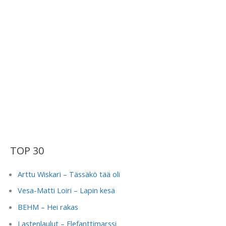
TOP 30
Arttu Wiskari – Tässäkö tää oli
Vesa-Matti Loiri – Lapin kesä
BEHM – Hei rakas
Lastenlaulut – Elefanttimarssi