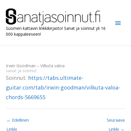
Siirry
sisältöön
Pääv
Suomen kattavin linkkikirjasto! Sanat ja soinnut yli 16
000 kappaleeseen!
Irwin Goodman – Vilkuta valoa
sanat ja soinnut
Soinnut:
https://tabs.ultimate-
guitar.com/tab/irwin-goodman/vilkuta-valoa-
chords-5669655
←
Edellinen
Seuraava
Linkki
Linkki
→