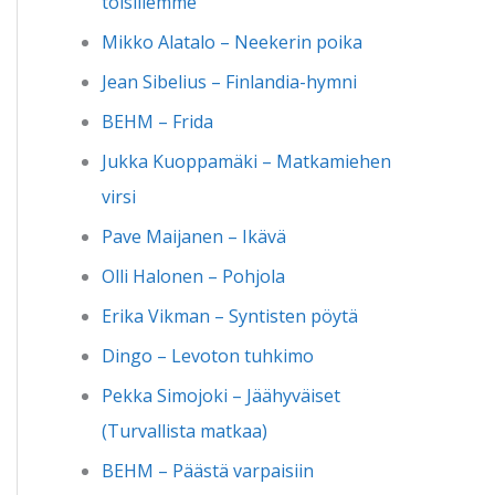
toisillemme
Mikko Alatalo – Neekerin poika
Jean Sibelius – Finlandia-hymni
BEHM – Frida
Jukka Kuoppamäki – Matkamiehen
virsi
Pave Maijanen – Ikävä
Olli Halonen – Pohjola
Erika Vikman – Syntisten pöytä
Dingo – Levoton tuhkimo
Pekka Simojoki – Jäähyväiset
(Turvallista matkaa)
BEHM – Päästä varpaisiin