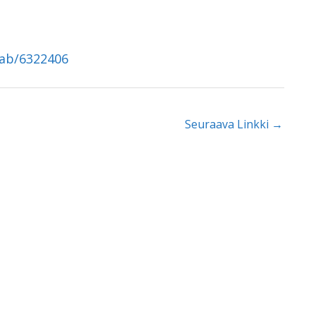
tab/6322406
Seuraava Linkki
→