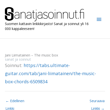
Siirry
sisältöön
Pääv
Suomen kattavin linkkikirjasto! Sanat ja soinnut yli 16
000 kappaleeseen!
Jani Liimatainen – The music box
sanat ja soinnut
Soinnut:
https://tabs.ultimate-
guitar.com/tab/jani-liimatainen/the-music-
box-chords-6509834
←
Edellinen
Seuraava
Linkki
Linkki
→