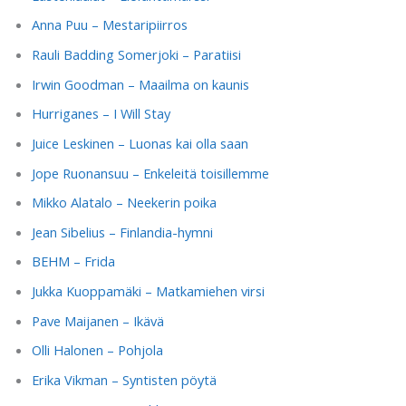
Anna Puu – Mestaripiirros
Rauli Badding Somerjoki – Paratiisi
Irwin Goodman – Maailma on kaunis
Hurriganes – I Will Stay
Juice Leskinen – Luonas kai olla saan
Jope Ruonansuu – Enkeleitä toisillemme
Mikko Alatalo – Neekerin poika
Jean Sibelius – Finlandia-hymni
BEHM – Frida
Jukka Kuoppamäki – Matkamiehen virsi
Pave Maijanen – Ikävä
Olli Halonen – Pohjola
Erika Vikman – Syntisten pöytä