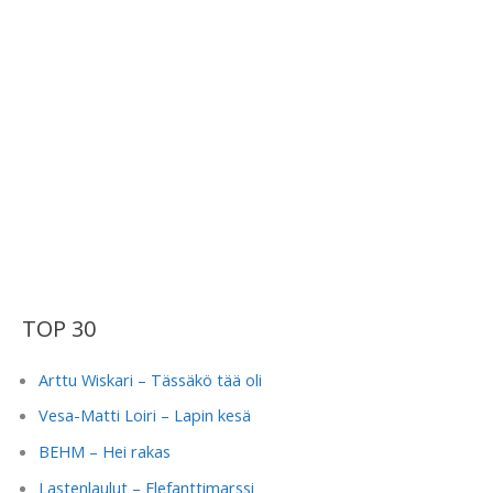
TOP 30
Arttu Wiskari – Tässäkö tää oli
Vesa-Matti Loiri – Lapin kesä
BEHM – Hei rakas
Lastenlaulut – Elefanttimarssi