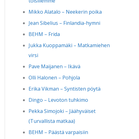
toisillemme
Mikko Alatalo – Neekerin poika
Jean Sibelius – Finlandia-hymni
BEHM – Frida
Jukka Kuoppamäki – Matkamiehen
virsi
Pave Maijanen – Ikävä
Olli Halonen – Pohjola
Erika Vikman – Syntisten pöytä
Dingo – Levoton tuhkimo
Pekka Simojoki – Jäähyväiset
(Turvallista matkaa)
BEHM – Päästä varpaisiin