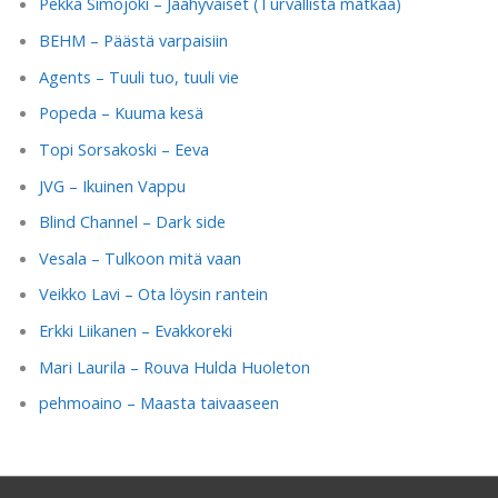
Pekka Simojoki – Jäähyväiset (Turvallista matkaa)
BEHM – Päästä varpaisiin
Agents – Tuuli tuo, tuuli vie
Popeda – Kuuma kesä
Topi Sorsakoski – Eeva
JVG – Ikuinen Vappu
Blind Channel – Dark side
Vesala – Tulkoon mitä vaan
Veikko Lavi – Ota löysin rantein
Erkki Liikanen – Evakkoreki
Mari Laurila – Rouva Hulda Huoleton
pehmoaino – Maasta taivaaseen