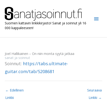
Siirry
sisältöön
Pääv
Suomen kattavin linkkikirjasto! Sanat ja soinnut yli 16
000 kappaleeseen!
Joel Hallikainen – On niin monta syytä jatkaa
sanat ja soinnut
Soinnut:
https://tabs.ultimate-
guitar.com/tab/5208681
←
Edellinen
Seuraava
Linkki
Linkki
→