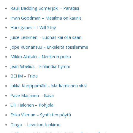
Rauli Badding Somerjoki – Paratiisi
Irwin Goodman – Maailma on kaunis
Hurriganes – I Will Stay
Juice Leskinen – Luonas kai olla saan
Jope Ruonansuu – Enkeleitä toisillemme
Mikko Alatalo – Neekerin poika
Jean Sibelius – Finlandia-hymni
BEHM – Frida
Jukka Kuoppamäki – Matkamiehen virsi
Pave Maijanen – Ikävä
Olli Halonen – Pohjola
Erika Vikman – Syntisten pöytä
Dingo – Levoton tuhkimo