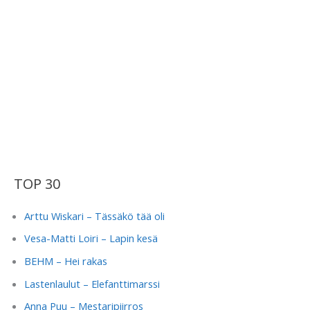
TOP 30
Arttu Wiskari – Tässäkö tää oli
Vesa-Matti Loiri – Lapin kesä
BEHM – Hei rakas
Lastenlaulut – Elefanttimarssi
Anna Puu – Mestaripiirros